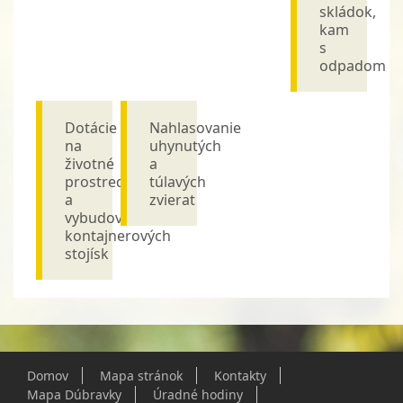
skládok,
kam
s
odpadom
Dotácie
Nahlasovanie
na
uhynutých
životné
a
prostredie
túlavých
a
zvierat
vybudovanie
kontajnerových
stojísk
Domov
Mapa stránok
Kontakty
Mapa Dúbravky
Úradné hodiny