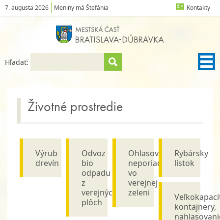
7. augusta 2026
Meniny má Štefánia
Kontakty
Hľadať:
Životné prostredie
Výrub
Odvoz
Ohlasovanie
Rybársky
drevín
bio
neporiadku
lístok
odpadu
vo
z
verejnej
verejných
zeleni
Veľkokapaci
plôch
kontajnery,
nahlasovani