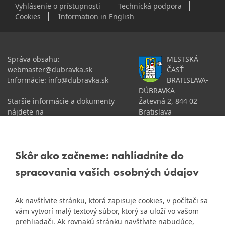
Vyhlásenie o prístupnosti
Technická podpora
Cookies
Information in English
Správa obsahu:
MESTSKÁ
webmaster@dubravka.sk
ČASŤ
Informácie:
info@dubravka.sk
BRATISLAVA-
DÚBRAVKA
Staršie informácie a dokumenty
Žatevná 2, 844 02
nájdete na
Bratislava
starej stránke Dúbravky
IČO: 00603406
Skôr ako začneme: nahliadnite do
DIČ: 2020919120
spracovania vašich osobných údajov
IČ DPH: Nie sme platca
Naša mestská časť získala 3.
DPH
ZlatyErb.sk
miesto v súťaži
o
najlepšiu internetovú stránku
Bankové spojenie:
Ak navštívite stránku, ktorá zapisuje cookies, v počítači sa
samospráv za rok 2020
Všeobecná úverová banka,
vám vytvorí malý textový súbor, ktorý sa uloží vo vašom
a.s., Mlynské nivy 1, 829 90
prehliadači. Ak rovnakú stránku navštívite nabudúce,