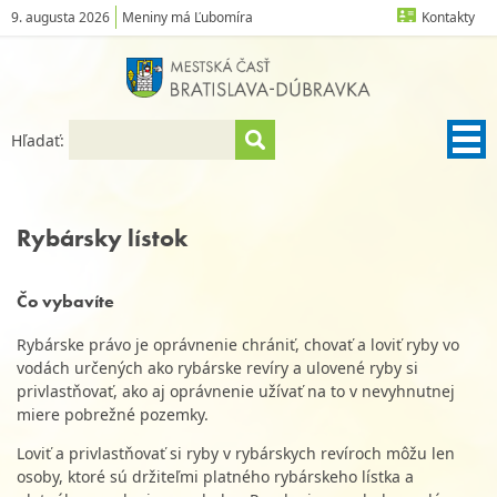
9. augusta 2026
Meniny má Ľubomíra
Kontakty
Hľadať:
Rybársky lístok
Čo vybavíte
Rybárske právo je oprávnenie chrániť, chovať a loviť ryby vo
vodách určených ako rybárske revíry a ulovené ryby si
privlastňovať, ako aj oprávnenie užívať na to v nevyhnutnej
miere pobrežné pozemky.
Loviť a privlastňovať si ryby v rybárskych revíroch môžu len
osoby, ktoré sú držiteľmi platného rybárskeho lístka a