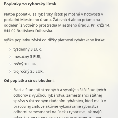
Poplatky za rybársky lístok
Platba poplatku za rybársky lístok je možná v hotovosti v
pokladni Miestneho úradu, Žatevná 4 alebo priamo na
oddelení životného prostredia Miestneho úradu, Pri kríži 14,
844 02 Bratislava-Dúbravka.
Výška poplatku závisí od dĺžky platnosti rybárskeho lístka:
týždenný 3 EUR,
mesačný 5 EUR,
ročný 10 EUR,
trojročný 25 EUR.
Od poplatku sú oslobodení:
žiaci a študenti stredných a vysokých škôl študijných
odborov s výučbou rybárstva, zamestnanci štátnej
správy s ústredným riadením rybárstva, ktorí majú v
pracovnej zmluve aktívne vykonávanie rybárstva,
odborní zamestnanci na úseku rybárstva, ak majú
vykonávanie rybárstva vo svojej pracovnej zmluve,