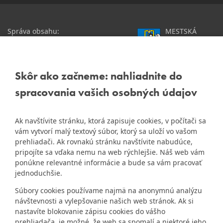
Správa obsahu:
MESTSKÁ
webmaster@dubravka.sk
ČASŤ
Informácie:
info@dubravka.sk
BRATISLAVA-
DÚBRAVKA
Staršie informácie a dokumenty
Žatevná 2, 844 02
Skôr ako začneme: nahliadnite do
nájdete na
Bratislava
spracovania vašich osobných údajov
starej stránke Dúbravky
IČO: 00603406
Ak navštívite stránku, ktorá zapisuje cookies, v počítači sa
DIČ: 2020919120
vám vytvorí malý textový súbor, ktorý sa uloží vo vašom
IČ DPH: Nie sme platca
prehliadači. Ak rovnakú stránku navštívite nabudúce,
Naša mestská časť získala 3.
DPH
pripojíte sa vďaka nemu na web rýchlejšie. Náš web vám
ZlatyErb.sk
miesto v súťaži
o
ponúkne relevantné informácie a bude sa vám pracovať
najlepšiu internetovú stránku
Bankové spojenie:
jednoduchšie.
samospráv za rok 2020
Všeobecná úverová banka,
Súbory cookies používame najmä na anonymnú analýzu
a.s., Mlynské nivy 1, 829 90
návštevnosti a vylepšovanie našich web stránok. Ak si
Bratislava 25
nastavíte blokovanie zápisu cookies do vášho
Číslo účtu v tvare IBAN:
prehliadača, je možné, že web sa spomalí a niektoré jeho