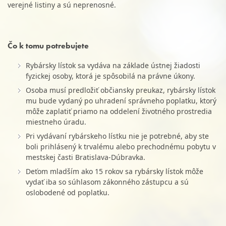
verejné listiny a sú neprenosné.
Čo k tomu potrebujete
Rybársky lístok sa vydáva na základe ústnej žiadosti
fyzickej osoby, ktorá je spôsobilá na právne úkony.
Osoba musí predložiť občiansky preukaz, rybársky lístok
mu bude vydaný po uhradení správneho poplatku, ktorý
môže zaplatiť priamo na oddelení životného prostredia
miestneho úradu.
Pri vydávaní rybárskeho lístku nie je potrebné, aby ste
boli prihlásený k trvalému alebo prechodnému pobytu v
mestskej časti Bratislava-Dúbravka.
Deťom mladším ako 15 rokov sa rybársky lístok môže
vydať iba so súhlasom zákonného zástupcu a sú
oslobodené od poplatku.