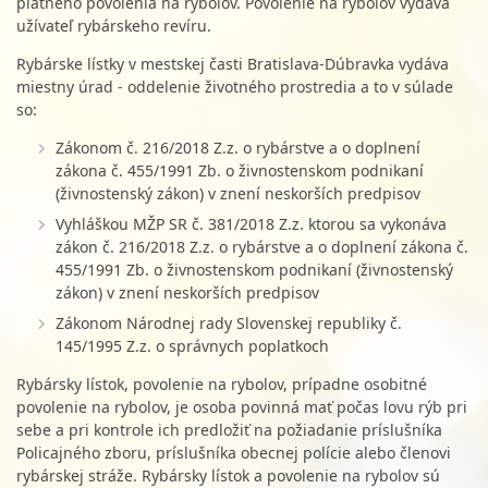
platného povolenia na rybolov. Povolenie na rybolov vydáva
užívateľ rybárskeho revíru.
Rybárske lístky v mestskej časti Bratislava-Dúbravka vydáva
miestny úrad - oddelenie životného prostredia a to v súlade
so:
Zákonom č. 216/2018 Z.z. o rybárstve a o doplnení
zákona č. 455/1991 Zb. o živnostenskom podnikaní
(živnostenský zákon) v znení neskorších predpisov
Vyhláškou MŽP SR č. 381/2018 Z.z. ktorou sa vykonáva
zákon č. 216/2018 Z.z. o rybárstve a o doplnení zákona č.
455/1991 Zb. o živnostenskom podnikaní (živnostenský
zákon) v znení neskorších predpisov
Zákonom Národnej rady Slovenskej republiky č.
145/1995 Z.z. o správnych poplatkoch
Rybársky lístok, povolenie na rybolov, prípadne osobitné
povolenie na rybolov, je osoba povinná mať počas lovu rýb pri
sebe a pri kontrole ich predložiť na požiadanie príslušníka
Policajného zboru, príslušníka obecnej polície alebo členovi
rybárskej stráže. Rybársky lístok a povolenie na rybolov sú