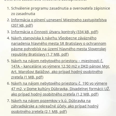
Schválenie programu zasadnutia a overovateľa zápisnice
zo zasadnutia
Informácia o plnení uznesení Miestneho zastupiteľstva
(207 kB, pdf)
Informácia o činnosti útvaru kontroly (334 kB, pdf)
Návrh stanoviska k návrhu Všeobecne záväzného
nariadenia hlavného mesta SR Bratislavy o ochrannom
pásme pohrebísk na území hlavného mesta Slovenskej
republiky Bratislavy (1,7 MB, pdf)
Návrh na nájom nebytového priestoru – miestnosti č.
147A – kancelárie vo výmere 12,50 m2 v DKD pánovi Mgr.
Art. Marošovi Balážovi, ako prípad hodný osobitného
zreteľa (1 MB, pdf)
Návrh na nájom nebytového priestoru č. 190 vo výmere
47 m2, v Dome kultúry Dúbravka, Divadelnej formácii UŽ,
ako prípad hodný osobitného zreteľa (1,2 MB, pdf)
Návrh na nájom pozemkov v k.ú. Dúbravka na
záhradkárske a rekreačné účely, ako prípad hodný
osobitného zreteľa (2,1 MB, pdf)