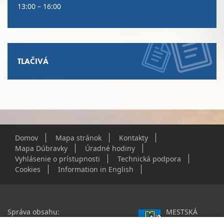
13:00 – 16:00
TLAČIVÁ
Domov
Mapa stránok
Kontakty
Mapa Dúbravky
Úradné hodiny
Vyhlásenie o prístupnosti
Technická podpora
Cookies
Information in English
Správa obsahu:
MESTSKÁ
webmaster@dubravka.sk
ČASŤ