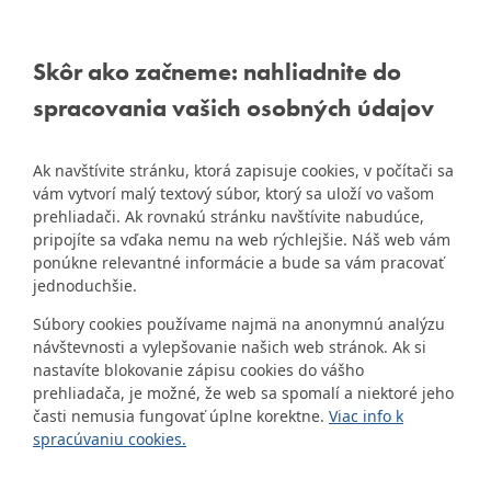
Informácie:
info@dubravka.sk
BRATISLAVA-
DÚBRAVKA
Staršie informácie a dokumenty
Žatevná 2, 844 02
Skôr ako začneme: nahliadnite do
nájdete na
Bratislava
spracovania vašich osobných údajov
starej stránke Dúbravky
IČO: 00603406
Ak navštívite stránku, ktorá zapisuje cookies, v počítači sa
DIČ: 2020919120
vám vytvorí malý textový súbor, ktorý sa uloží vo vašom
IČ DPH: Nie sme platca
prehliadači. Ak rovnakú stránku navštívite nabudúce,
Naša mestská časť získala 3.
pripojíte sa vďaka nemu na web rýchlejšie. Náš web vám
DPH
ZlatyErb.sk
miesto v súťaži
o
ponúkne relevantné informácie a bude sa vám pracovať
najlepšiu internetovú stránku
Bankové spojenie:
jednoduchšie.
samospráv za rok 2020
Všeobecná úverová banka,
Súbory cookies používame najmä na anonymnú analýzu
a.s., Mlynské nivy 1, 829 90
návštevnosti a vylepšovanie našich web stránok. Ak si
Bratislava 25
nastavíte blokovanie zápisu cookies do vášho
Číslo účtu v tvare IBAN:
prehliadača, je možné, že web sa spomalí a niektoré jeho
SK31 0200 0000 0000 1012
časti nemusia fungovať úplne korektne.
Viac info k
8032, BIC kód: SUBASKBX
spracúvaniu cookies.