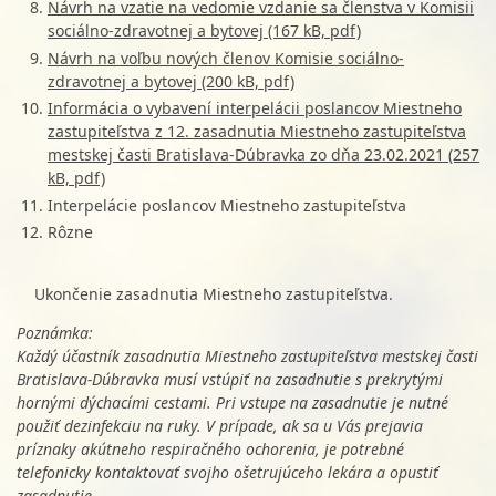
Návrh na vzatie na vedomie vzdanie sa členstva v Komisii
sociálno-zdravotnej a bytovej (167 kB, pdf)
Návrh na voľbu nových členov Komisie sociálno-
zdravotnej a bytovej (200 kB, pdf)
Informácia o vybavení interpelácii poslancov Miestneho
zastupiteľstva z 12. zasadnutia Miestneho zastupiteľstva
mestskej časti Bratislava-Dúbravka zo dňa 23.02.2021 (257
kB, pdf)
Interpelácie poslancov Miestneho zastupiteľstva
Rôzne
Ukončenie zasadnutia Miestneho zastupiteľstva.
Poznámka:
Každý účastník zasadnutia Miestneho zastupiteľstva mestskej časti
Bratislava-Dúbravka musí vstúpiť na zasadnutie s prekrytými
hornými dýchacími cestami. Pri vstupe na zasadnutie je nutné
použiť dezinfekciu na ruky. V prípade, ak sa u Vás prejavia
príznaky akútneho respiračného ochorenia, je potrebné
telefonicky kontaktovať svojho ošetrujúceho lekára a opustiť
zasadnutie.