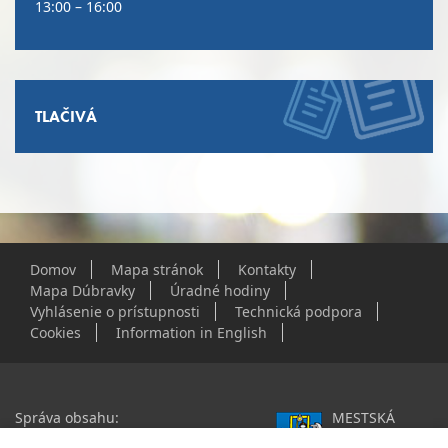
13:00 – 16:00
TLAČIVÁ
Domov
Mapa stránok
Kontakty
Mapa Dúbravky
Úradné hodiny
Vyhlásenie o prístupnosti
Technická podpora
Cookies
Information in English
Správa obsahu:
MESTSKÁ
webmaster@dubravka.sk
ČASŤ