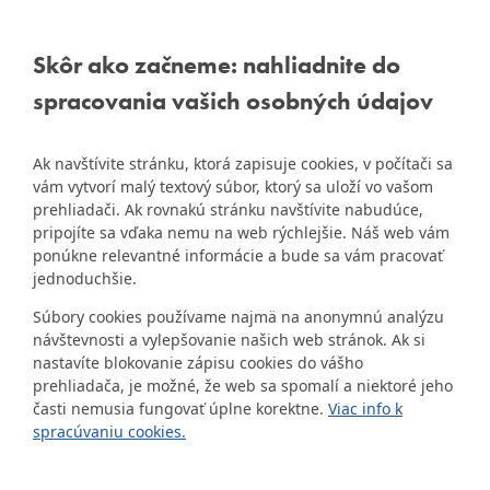
Informácie:
info@dubravka.sk
BRATISLAVA-
DÚBRAVKA
Staršie informácie a dokumenty
Žatevná 2, 844 02
Skôr ako začneme: nahliadnite do
nájdete na
Bratislava
spracovania vašich osobných údajov
starej stránke Dúbravky
IČO: 00603406
Ak navštívite stránku, ktorá zapisuje cookies, v počítači sa
DIČ: 2020919120
vám vytvorí malý textový súbor, ktorý sa uloží vo vašom
IČ DPH: Nie sme platca
prehliadači. Ak rovnakú stránku navštívite nabudúce,
Naša mestská časť získala 3.
DPH
pripojíte sa vďaka nemu na web rýchlejšie. Náš web vám
ZlatyErb.sk
miesto v súťaži
o
ponúkne relevantné informácie a bude sa vám pracovať
najlepšiu internetovú stránku
Bankové spojenie:
jednoduchšie.
samospráv za rok 2020
Všeobecná úverová banka,
Súbory cookies používame najmä na anonymnú analýzu
a.s., Mlynské nivy 1, 829 90
návštevnosti a vylepšovanie našich web stránok. Ak si
Bratislava 25
nastavíte blokovanie zápisu cookies do vášho
Číslo účtu v tvare IBAN:
prehliadača, je možné, že web sa spomalí a niektoré jeho
SK31 0200 0000 0000 1012
časti nemusia fungovať úplne korektne.
Viac info k
8032, BIC kód: SUBASKBX
spracúvaniu cookies.