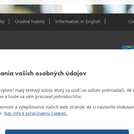
ky
Úradné hodiny
Information in English
Co
e Dúbravky
vania vašich osobných údajov
IČO: 0
DIČ: 2
IČ DPH
ám vytvorí malý textový súbor, ktorý sa uloží vo vašom prehliadači. 
o najlepšiu internetovú stránku samospráv za
ie a bude sa vám pracovať jednoduchšie.
Bankov
Všeobec
osti a vylepšovanie našich web stránok. Ak si nastavíte blokovan
Číslo 
e.
Viac info k spracúvaniu cookies.