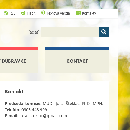
RSS
Tlačiť
Textová verzia
Kontakty
Hľadať:
V DÚBRAVKE
KONTAKT
Kontakt:
Predseda komisie:
MUDr. Juraj Štekláč, PhD., MPH.
Telefón:
0903 448 999
E-mail:
juraj.steklac@gmail.com