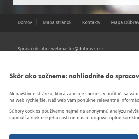
Domov
Mapa stránok
Kontakty
Mapa Dúbrav
Správa obsahu:
webmaster@dubravka.sk
Informácie:
info@dubravka.sk
Staršie informácie a dokumenty nájdete na
starej stránk
Skôr ako začneme: nahliadnite do spraco
Ak navštívite stránku, ktorá zapisuje cookies, v počítači sa v
ZlatyErb.sk
Naša mestská časť získala 3. miesto v súťaži
na web rýchlejšie. Náš web vám ponúkne relevantné informác
rok 2020
Súbory cookies používame najmä na anonymnú analýzu návštevn
spomalí a niektoré jeho časti nemusia fungovať úplne korektn