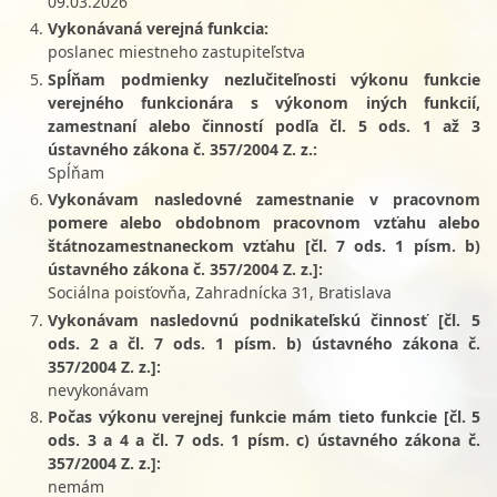
09.03.2026
Vykonávaná verejná funkcia:
poslanec miestneho zastupiteľstva
Spĺňam podmienky nezlučiteľnosti výkonu funkcie
verejného funkcionára s výkonom iných funkcií,
zamestnaní alebo činností podľa čl. 5 ods. 1 až 3
ústavného zákona č. 357/2004 Z. z.:
Spĺňam
Vykonávam nasledovné zamestnanie v pracovnom
pomere alebo obdobnom pracovnom vzťahu alebo
štátnozamestnaneckom vzťahu [čl. 7 ods. 1 písm. b)
ústavného zákona č. 357/2004 Z. z.]:
Sociálna poisťovňa, Zahradnícka 31, Bratislava
Vykonávam nasledovnú podnikateľskú činnosť [čl. 5
ods. 2 a čl. 7 ods. 1 písm. b) ústavného zákona č.
357/2004 Z. z.]:
nevykonávam
Počas výkonu verejnej funkcie mám tieto funkcie [čl. 5
ods. 3 a 4 a čl. 7 ods. 1 písm. c) ústavného zákona č.
357/2004 Z. z.]:
nemám