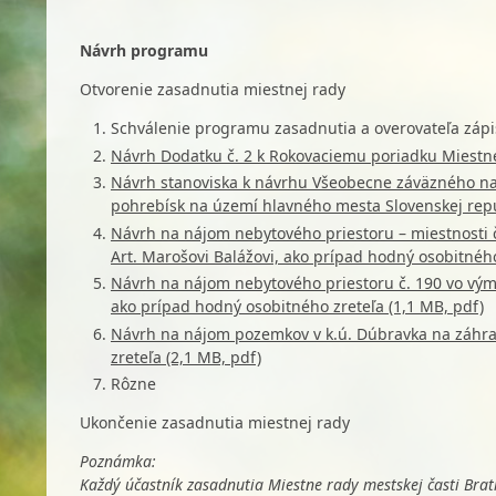
Návrh programu
Otvorenie zasadnutia miestnej rady
Schválenie programu zasadnutia a overovateľa zápi
Návrh Dodatku č. 2 k Rokovaciemu poriadku Miestnej
Návrh stanoviska k návrhu Všeobecne záväzného n
pohrebísk na území hlavného mesta Slovenskej repub
Návrh na nájom nebytového priestoru – miestnosti 
Art. Marošovi Balážovi, ako prípad hodný osobitného
Návrh na nájom nebytového priestoru č. 190 vo vým
ako prípad hodný osobitného zreteľa (1,1 MB, pdf)
Návrh na nájom pozemkov v k.ú. Dúbravka na záhra
zreteľa (2,1 MB, pdf)
Rôzne
Ukončenie zasadnutia miestnej rady
Poznámka:
Každý účastník zasadnutia Miestne rady mestskej časti Bra