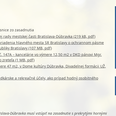
snice zo zasadnutia
 rady mestskej časti Bratislava-Dúbravka (219 kB, pdf)
ariadenia hlavného mesta SR Bratislavy o ochrannom pásme
liky Bratislavy (107 MB, pdf)
č. 147A – kancelárie vo výmere 12,50 m2 v DKD pánovi Mgr.
 zreteľa (1 MB, pdf)
ere 47 m2, v Dome kultúry Dúbravka, Divadelnej formácii UŽ,
dkárske a rekreačné účely, ako prípad hodný osobitného
tislava-Dúbravka musí vstúpiť na zasadnutie s prekrytými hornými