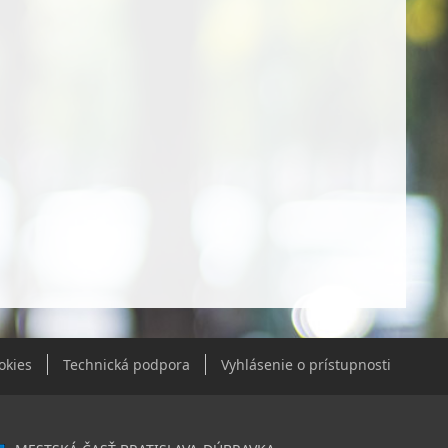
okies
Technická podpora
Vyhlásenie o prístupnosti