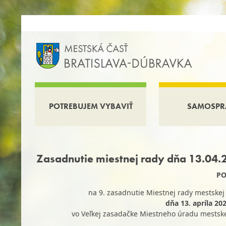
POTREBUJEM VYBAVIŤ
SAMOSPR
Zasadnutie miestnej rady dňa 13.04.
PO
na 9. zasadnutie Miestnej rady mestskej 
dňa 13. apríla 20
vo Veľkej zasadačke Miestneho úradu mestskej