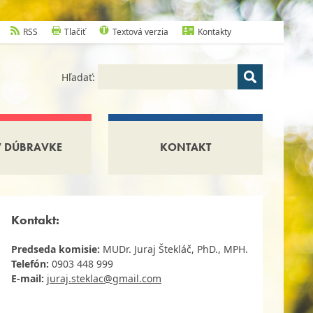
RSS
Tlačiť
Textová verzia
Kontakty
Hľadať:
V DÚBRAVKE
KONTAKT
Kontakt:
Predseda komisie:
MUDr. Juraj Štekláč, PhD., MPH.
Telefón:
0903 448 999
E-mail:
juraj.steklac@gmail.com