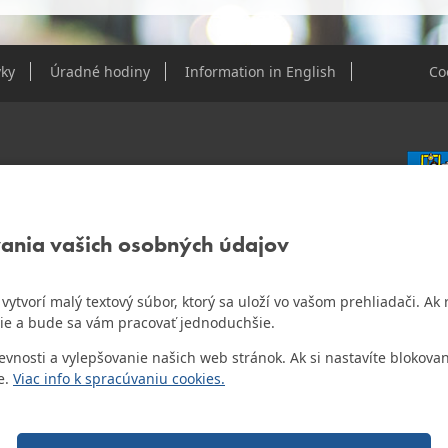
ky
Úradné hodiny
Information in English
Co
e Dúbravky
vania vašich osobných údajov
IČO: 0
DIČ: 2
IČ DPH
ám vytvorí malý textový súbor, ktorý sa uloží vo vašom prehliadači. 
o najlepšiu internetovú stránku samospráv za
ie a bude sa vám pracovať jednoduchšie.
Bankov
Všeobec
osti a vylepšovanie našich web stránok. Ak si nastavíte blokovan
Číslo 
e.
Viac info k spracúvaniu cookies.