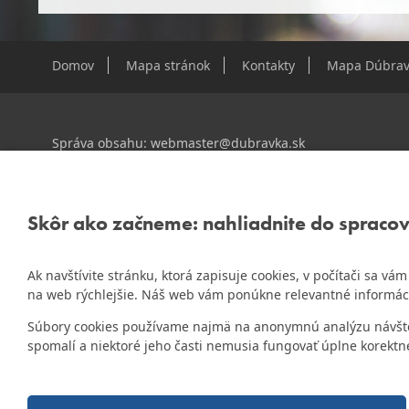
Domov
Mapa stránok
Kontakty
Mapa Dúbrav
Správa obsahu:
webmaster@dubravka.sk
Informácie:
info@dubravka.sk
Staršie informácie a dokumenty nájdete na
starej stránk
Skôr ako začneme: nahliadnite do spraco
Ak navštívite stránku, ktorá zapisuje cookies, v počítači sa v
ZlatyErb.sk
Naša mestská časť získala 3. miesto v súťaži
na web rýchlejšie. Náš web vám ponúkne relevantné informác
rok 2020
Súbory cookies používame najmä na anonymnú analýzu návštevn
spomalí a niektoré jeho časti nemusia fungovať úplne korektn