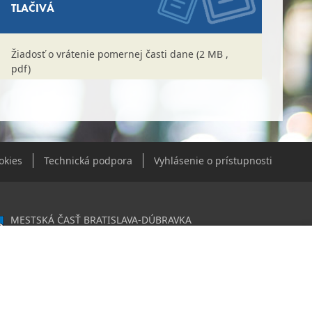
TLAČIVÁ
Žiadosť o vrátenie pomernej časti dane (2 MB ,
pdf)
okies
Technická podpora
Vyhlásenie o prístupnosti
MESTSKÁ ČASŤ BRATISLAVA-DÚBRAVKA
Žatevná 2, 844 02 Bratislava
0603406
020919120