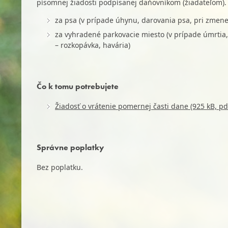
písomnej žiadosti podpísanej daňovníkom (žiadateľom).
za psa (v prípade úhynu, darovania psa, pri zmene
za vyhradené parkovacie miesto (v prípade úmrtia,
– rozkopávka, havária)
Čo k tomu potrebujete
Žiadosť o vrátenie pomernej časti dane (925 kB, pd
Správne poplatky
Bez poplatku.