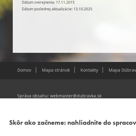
Dátum zverejnenia: 17.11.2015
Dátum poslednej aktualizácie: 13.10.2025
Domov
Mapa stránok
Kontakty
Mapa Dúbrav
Správa obsahu:
webmaster@dubravka.sk
Informácie:
info@dubravka.sk
Staršie informácie a dokumenty nájdete na
starej stránk
Skôr ako začneme: nahliadnite do spraco