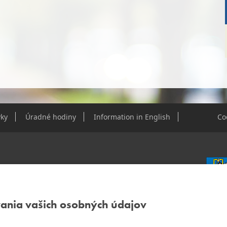
ky
Úradné hodiny
Information in English
Co
e Dúbravky
vania vašich osobných údajov
IČO: 0
DIČ: 2