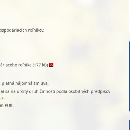
spodáriacich roľníkov.
áriaceho roľníka (177 kB)
p. platná nájomná zmluva,
aľ sa na určitý druh činnosti podľa osobitných predpisov
),
50 EUR.