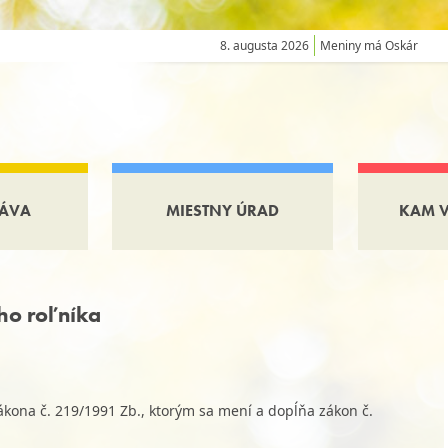
8. augusta 2026
Meniny má Oskár
ÁVA
MIESTNY ÚRAD
KAM 
ho roľníka
kona č. 219/1991 Zb., ktorým sa mení a dopĺňa zákon č.