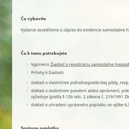
Čo vybavíte
Vydanie osvedčenia o zápise do evidencie samostatne ho
Čo k tomu potrebujete
Vyplnenú
Žiadosť o registráciu samostatne hospod
Prílohy k žiadosti
doklad o vlastníctve poľnohospodárskej pôdy, res
doklad o osobitnom povolení alebo oprávnení, poki
vyžaduje (podľa § 12b ods. 2 zákona č. 219/1991 Zb.
doklad o uhradení správneho poplatku vo výške 6,
Správne poplatky