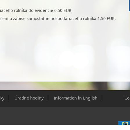
aceho roľníka do evidencie 6,50 EUR,
dčení o zápise samostatne hospodáriaceho roľníka 1,50 EUR.
ky
Úradné hodiny
Information in English
Co