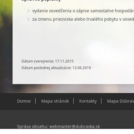
vydanie osvedčenia o zápise samostatne hospodári
za zmenu priezviska alebo trvalého pobytu v osve
Dátum zverejnenia: 17.11.2015
Dátum poslednej aktualizácie: 13.06.2019
Domov
Mapa stránok
Kontakty
Mapa Dúbrav
Správa obsahu:
webmaster@dubravka.sk
Informácie:
info@dubravka.sk