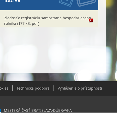
TLAČIVÁ
Žiadosť o registráciu samostatne hospodáriaceho
roľníka (177 kB, pdf)
okies
Technická podpora
Vyhlásenie o prístupnosti
MESTSKÁ ČASŤ BRATISLAVA-DÚBRAVKA
Žatevná 2, 844 02 Bratislava