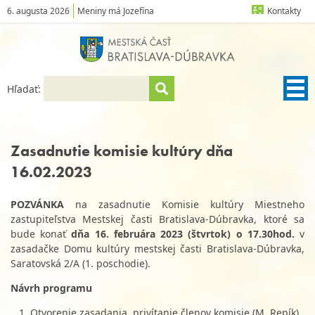
6. augusta 2026
Meniny má Jozefína
Kontakty
Hľadať:
Zasadnutie komisie kultúry dňa
16.02.2023
POZVÁNKA
na zasadnutie Komisie kultúry Miestneho
zastupiteľstva Mestskej časti Bratislava-Dúbravka, ktoré sa
bude konať
dňa
16. februára 2023 (štvrtok) o 17.30hod.
v
zasadačke Domu kultúry mestskej časti Bratislava-Dúbravka,
Saratovská 2/A (1. poschodie).
Návrh programu
Otvorenie zasadania, privítanie členov komisie (M. Repík)