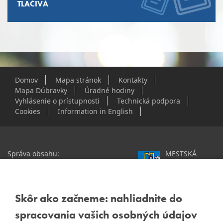
TLAČIVÁ
Domov
Mapa stránok
Kontakty
Mapa Dúbravky
Úradné hodiny
Vyhlásenie o prístupnosti
Technická podpora
Cookies
Information in English
Správa obsahu:
MESTSKÁ
webmaster@dubravka.sk
ČASŤ
Informácie:
info@dubravka.sk
BRATISLAVA-
DÚBRAVKA
Staršie informácie a dokumenty
Žatevná 2, 844 02
Skôr ako začneme: nahliadnite do
nájdete na
Bratislava
spracovania vašich osobných údajov
starej stránke Dúbravky