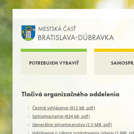
POTREBUJEM VYBAVIŤ
SAMOSPR
Tlačivá organizačného oddelenia
Čestné vyhlásenie (812 kB, pdf)
Splnomocnenie (834 kB, pdf)
Generálne plnomocenstvo (2,5 MB, pdf)
Vyhlásenie o zákaze poskytovania údajov (2 MB, pd