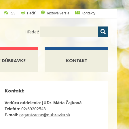
RSS
Tlačiť
Textová verzia
Kontakty
Hľadať:
V DÚBRAVKE
KONTAKT
Kontakt:
Vedúca oddelenia: JUDr. Mária Čajková
Telefón:
02/69202543
E-mail:
organizacne@dubravka.sk