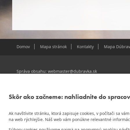
Domov
Mapa stránok
Kontakty
Mapa Dúbrav
Správa obsahu:
webmaster@dubravka.sk
Informácie:
info@dubravka.sk
Staršie informácie a dokumenty nájdete na
starej stránk
Skôr ako začneme: nahliadnite do spraco
Ak navštívite stránku, ktorá zapisuje cookies, v počítači sa v
ZlatyErb.sk
Naša mestská časť získala 3. miesto v súťaži
na web rýchlejšie. Náš web vám ponúkne relevantné informác
rok 2020
Súbory cookies používame najmä na anonymnú analýzu návštevn