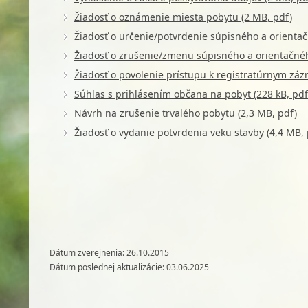
Žiadosť o oznámenie miesta pobytu (2 MB, pdf)
Žiadosť o určenie/potvrdenie súpisného a orientačn
Žiadosť o zrušenie/zmenu súpisného a orientačného
Žiadosť o povolenie prístupu k registratúrnym zá
Súhlas s prihlásením občana na pobyt (228 kB, pdf
Návrh na zrušenie trvalého pobytu (2,3 MB, pdf)
Žiadosť o vydanie potvrdenia veku stavby (4,4 MB, 
Dátum zverejnenia: 26.10.2015
Dátum poslednej aktualizácie: 03.06.2025