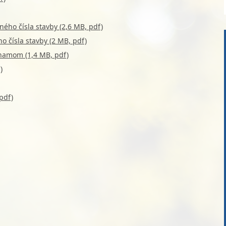
ého čísla stavby (2,6 MB, pdf)
 čísla stavby (2 MB, pdf)
znamom (1,4 MB, pdf)
)
pdf)