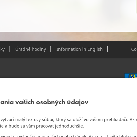
ky
Úradné hodiny
Information in English
Co
e Dúbravky
vania vašich osobných údajov
IČO: 0
DIČ: 2
IČ DPH
ám vytvorí malý textový súbor, ktorý sa uloží vo vašom prehliadači. 
o najlepšiu internetovú stránku samospráv za
ie a bude sa vám pracovať jednoduchšie.
Bankov
Všeobec
osti a vylepšovanie našich web stránok. Ak si nastavíte blokovan