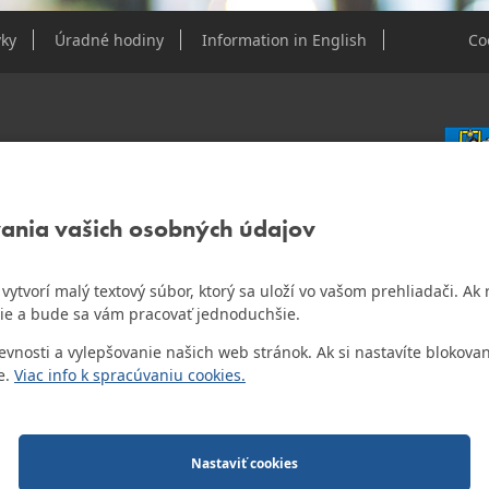
ky
Úradné hodiny
Information in English
Co
e Dúbravky
vania vašich osobných údajov
IČO: 0
DIČ: 2
IČ DPH
ám vytvorí malý textový súbor, ktorý sa uloží vo vašom prehliadači. 
o najlepšiu internetovú stránku samospráv za
ie a bude sa vám pracovať jednoduchšie.
Bankov
Všeobec
osti a vylepšovanie našich web stránok. Ak si nastavíte blokovan
Číslo 
e.
Viac info k spracúvaniu cookies.
o.