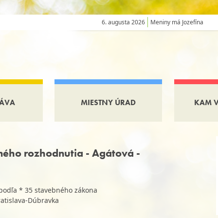
6. augusta 2026
Meniny má Jozefína
ÁVA
MIESTNY ÚRAD
KAM 
ého rozhodnutia - Agátová -
podľa * 35 stavebného zákona
ratislava-Dúbravka