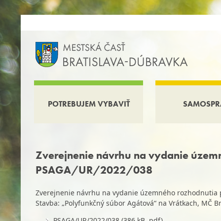
POTREBUJEM VYBAVIŤ
SAMOSPR
Zverejnenie návrhu na vydanie územn
PSAGA/UR/2022/038
Zverejnenie návrhu na vydanie územného rozhodnutia 
Stavba: „Polyfunkčný súbor Agátová“ na Vrátkach, MČ B
PSAGA/UR/2022/038 (386 kB, pdf)