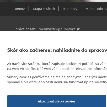
Domov
Mapa stránok
Kontakty
Mapa Dúbrav
Správa obsahu:
webmaster@dubravka.sk
Informácie:
info@dubravka.sk
Staršie informácie a dokumenty nájdete na
starej stránk
Skôr ako začneme: nahliadnite do spraco
Ak navštívite stránku, ktorá zapisuje cookies, v počítači sa v
ZlatyErb.sk
Naša mestská časť získala 3. miesto v súťaži
na web rýchlejšie. Náš web vám ponúkne relevantné informác
rok 2020
Súbory cookies používame najmä na anonymnú analýzu návštevn
spomalí a niektoré jeho časti nemusia fungovať úplne korektn
2014-2026 © MÚ Bratislava-Dúbravka
Tvorba web stránok
a
redakčný systém
od firmy
AlejTech, spol. s r.