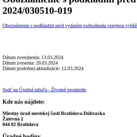
2024/030510-019
Oboznámenie s podkladmi pred vydaním rozhodnutia verejnou vyh
Dátum zverejnenia: 13.03.2024
Dátum zvesenia: 29.03.2024
Dátum poslednej aktualizácie: 12.03.2024
Späť na Úradná tabuľa - Životné prostredie
Kde nás nájdete:
Miestny úrad mestskej časti Bratislava-Dúbravka
Žatevná 2
844 02 Bratislava
Úradné hodiny