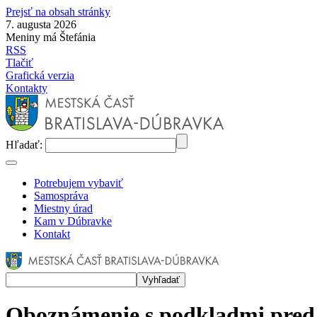
Prejsť na obsah stránky
7. augusta 2026
Meniny má Štefánia
RSS
Tlačiť
Grafická verzia
Kontakty
Hľadať:
Potrebujem vybaviť
Samospráva
Miestny úrad
Kam v Dúbravke
Kontakt
Oboznámenie s podkladmi pred