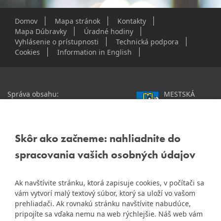
Domov
Mapa stránok
Kontakty
Mapa Dúbravky
Úradné hodiny
Vyhlásenie o prístupnosti
Technická podpora
Cookies
Information in English
Správa obsahu:
MESTSKÁ
webmaster@dubravka.sk
ČASŤ
Informácie:
info@dubravka.sk
BRATISLAVA-
DÚBRAVKA
Staršie informácie a dokumenty
Žatevná 2, 844 02
Skôr ako začneme: nahliadnite do
nájdete na
Bratislava
spracovania vašich osobných údajov
starej stránke Dúbravky
IČO: 00603406
Ak navštívite stránku, ktorá zapisuje cookies, v počítači sa
DIČ: 2020919120
vám vytvorí malý textový súbor, ktorý sa uloží vo vašom
IČ DPH: Nie sme platca
prehliadači. Ak rovnakú stránku navštívite nabudúce,
Naša mestská časť získala 3.
DPH
pripojíte sa vďaka nemu na web rýchlejšie. Náš web vám
ZlatyErb.sk
miesto v súťaži
o