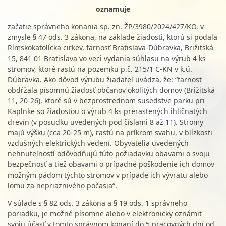
oznamuje
začatie správneho konania sp. zn. ŽP/3980/2024/427/KO, v
zmysle § 47 ods. 3 zákona, na základe žiadosti, ktorú si podala
Rímskokatolícka cirkev, farnosť Bratislava-Dúbravka, Brižitská
15, 841 01 Bratislava vo veci vydania súhlasu na výrub 4 ks
stromov, ktoré rastú na pozemku p.č. 215/1 C-KN v k.ú.
Dúbravka. Ako dôvod výrubu žiadateľ uvádza, že: “farnosť
obdŕžala písomnú žiadosť občanov okolitých domov (Brižitská
11, 20-26), ktoré sú v bezprostrednom susedstve parku pri
Kaplnke so žiadosťou o výrub 4 ks prerastených ihličnatých
drevín (v posudku uvedených pod číslami 8 až 11). Stromy
majú výšku (cca 20-25 m), rastú na príkrom svahu, v blízkosti
vzdušných elektrických vedení. Obyvatelia uvedených
nehnuteľností odôvodňujú túto požiadavku obavami o svoju
bezpečnosť a tiež obavami o prípadné poškodenie ich domov
možným pádom týchto stromov v prípade ich vývratu alebo
lomu za nepriaznivého počasia“.
V súlade s § 82 ods. 3 zákona a § 19 ods. 1 správneho
poriadku, je možné písomne alebo v elektronicky oznámiť
svoju účasť v tomto správnom konaní do 5 pracovných dní od