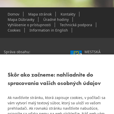
Domov
Mapa stránok
Kontakty
Mapa Dúbravky
Úradné hodiny
Vyhlásenie o prístupnosti
Technická podpora
Cookies
Information in English
Správa obsahu:
MESTSKÁ
webmaster@dubravka.sk
ČASŤ
Informácie:
info@dubravka.sk
BRATISLAVA-
DÚBRAVKA
Staršie informácie a dokumenty
Žatevná 2, 844 02
Skôr ako začneme: nahliadnite do
nájdete na
Bratislava
spracovania vašich osobných údajov
starej stránke Dúbravky
IČO: 00603406
Ak navštívite stránku, ktorá zapisuje cookies, v počítači sa
DIČ: 2020919120
vám vytvorí malý textový súbor, ktorý sa uloží vo vašom
IČ DPH: Nie sme platca
prehliadači. Ak rovnakú stránku navštívite nabudúce,
Naša mestská časť získala 3.
DPH
pripojíte sa vďaka nemu na web rýchlejšie. Náš web vám