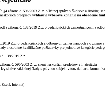
 §4 zákona č. 596/2003 Z. z. o štátnej správe v školstve a školskej s
 neskorších predpisov
vyhlasuje výberové konanie na obsadenie funkc
podľa zákona č. 138/2019 Z.z. o pedagogických zamestnancoch a odbo
38/2019 Z.z. o pedagogických a odborných zamestnancoch a o zmene a d
lady a osobitné kvalifikačné požiadavky pre jednotlivé kategórie pe
 č. 138/2019 Z.z.
ákona č. 596/2003 Z. z. znení neskorších predpisov a I. atestácia
 legislatíve základnej školy s právnou subjektivitou, riadiace, komunik
Excel, Internet)