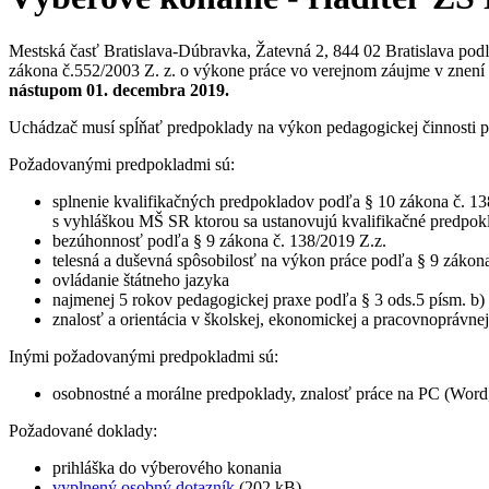
Mestská časť Bratislava-Dúbravka, Žatevná 2, 844 02 Bratislava podľa
zákona č.552/2003 Z. z. o výkone práce vo verejnom záujme v znení
nástupom 01. decembra 2019.
Uchádzač musí spĺňať predpoklady na výkon pedagogickej činnosti 
Požadovanými predpokladmi sú:
splnenie kvalifikačných predpokladov podľa § 10 zákona č. 1
s vyhláškou MŠ SR ktorou sa ustanovujú kvalifikačné predpok
bezúhonnosť podľa § 9 zákona č. 138/2019 Z.z.
telesná a duševná spôsobilosť na výkon práce podľa § 9 zákona
ovládanie štátneho jazyka
najmenej 5 rokov pedagogickej praxe podľa § 3 ods.5 písm. b) z
znalosť a orientácia v školskej, ekonomickej a pracovnoprávnej
Inými požadovanými predpokladmi sú:
osobnostné a morálne predpoklady, znalosť práce na PC (Word, 
Požadované doklady:
prihláška do výberového konania
vyplnený osobný dotazník
(202 kB)