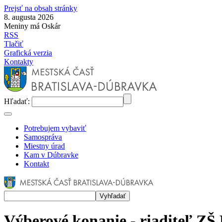
Prejsť na obsah stránky
8. augusta 2026
Meniny má Oskár
RSS
Tlačiť
Grafická verzia
Kontakty
Hľadať:
Potrebujem vybaviť
Samospráva
Miestny úrad
Kam v Dúbravke
Kontakt
Výberové konanie - riaditeľ ZŠ