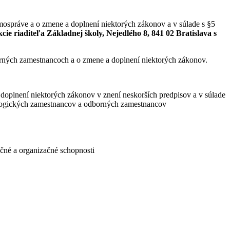
amospráve a o zmene a doplnení niektorých zákonov a v súlade s §5
ie riaditeľa Základnej školy, Nejedlého 8, 841 02 Bratislava s
rných zamestnancoch a o zmene a doplnení niektorých zákonov.
oplnení niektorých zákonov v znení neskorších predpisov a v súlade
dagogických zamestnancov a odborných zamestnancov
ačné a organizačné schopnosti