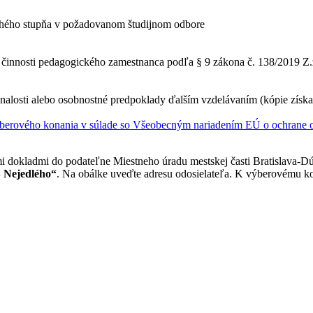
hého stupňa v požadovanom študijnom odbore
on činnosti pedagogického zamestnanca podľa § 9 zákona č. 138/2019 Z.
nalosti alebo osobnostné predpoklady ďalším vzdelávaním (kópie získan
berového konania v súlade so Všeobecným nariadením EÚ o ochrane o
i dokladmi do podateľne Miestneho úradu mestskej časti Bratislava-Dú
Š Nejedlého“
. Na obálke uveďte adresu odosielateľa. K výberovému kon