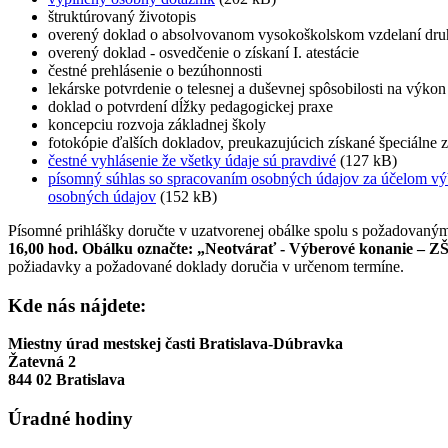
štruktúrovaný životopis
overený doklad o absolvovanom vysokoškolskom vzdelaní dru
overený doklad - osvedčenie o získaní I. atestácie
čestné prehlásenie o bezúhonnosti
lekárske potvrdenie o telesnej a duševnej spôsobilosti na výk
doklad o potvrdení dĺžky pedagogickej praxe
koncepciu rozvoja základnej školy
fotokópie ďalších dokladov, preukazujúcich získané špeciálne z
čestné vyhlásenie že všetky údaje sú pravdivé
(127 kB)
písomný súhlas so spracovaním osobných údajov za účelom vý
osobných údajov
(152 kB)
Písomné prihlášky doručte v uzatvorenej obálke spolu s požadovaným
16,00 hod. Obálku označte: „Neotvárať - Výberové konanie – Z
požiadavky a požadované doklady doručia v určenom termíne.
Kde nás nájdete:
Miestny úrad mestskej časti Bratislava-Dúbravka
Žatevná 2
844 02 Bratislava
Úradné hodiny