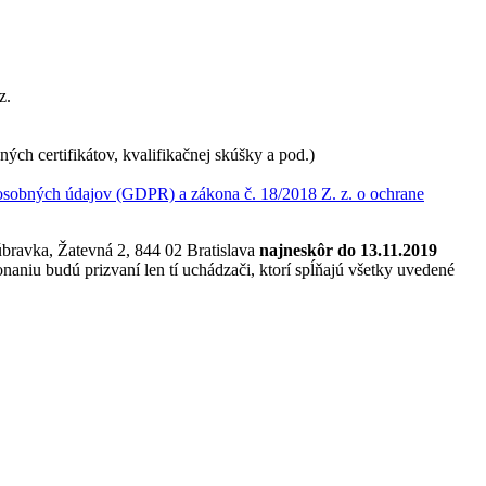
z.
ých certifikátov, kvalifikačnej skúšky a pod.)
sobných údajov (GDPR) a zákona č. 18/2018 Z. z. o ochrane
bravka, Žatevná 2, 844 02 Bratislava
najneskôr do 13.11.2019
aniu budú prizvaní len tí uchádzači, ktorí spĺňajú všetky uvedené