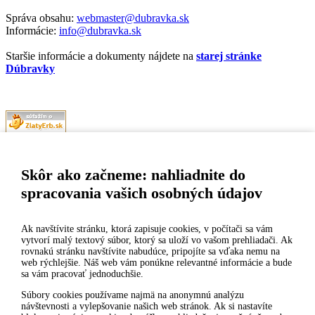
Správa obsahu:
webmaster@dubravka.sk
Informácie:
info@dubravka.sk
Staršie informácie a dokumenty nájdete na
starej stránke
Dúbravky
Naša mestská časť získala 3. miesto v súťaži
ZlatyErb.sk
o najlepšiu
internetovú stránku samospráv za rok 2020
Skôr ako začneme: nahliadnite do
spracovania vašich osobných údajov
MESTSKÁ ČASŤ BRATISLAVA-DÚBRAVKA
Žatevná 2, 844 02 Bratislava
Ak navštívite stránku, ktorá zapisuje cookies, v počítači sa vám
vytvorí malý textový súbor, ktorý sa uloží vo vašom prehliadači. Ak
rovnakú stránku navštívite nabudúce, pripojíte sa vďaka nemu na
IČO: 00603406
web rýchlejšie. Náš web vám ponúkne relevantné informácie a bude
sa vám pracovať jednoduchšie.
DIČ: 2020919120
IČ DPH: Nie sme platca DPH
Súbory cookies používame najmä na anonymnú analýzu
návštevnosti a vylepšovanie našich web stránok. Ak si nastavíte
Bankové spojenie: