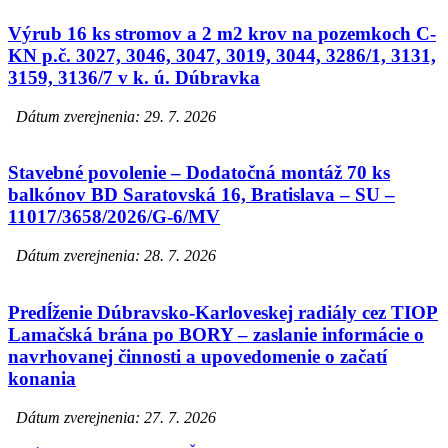
Výrub 16 ks stromov a 2 m2 krov na pozemkoch C-
KN p.č. 3027, 3046, 3047, 3019, 3044, 3286/1, 3131,
3159, 3136/7 v k. ú. Dúbravka
Dátum zverejnenia: 29. 7. 2026
Stavebné povolenie – Dodatočná montáž 70 ks
balkónov BD Saratovská 16, Bratislava – SU –
11017/3658/2026/G-6/MV
Dátum zverejnenia: 28. 7. 2026
Predĺženie Dúbravsko-Karloveskej radiály cez TIOP
Lamačská brána po BORY – zaslanie informácie o
navrhovanej činnosti a upovedomenie o začatí
konania
Dátum zverejnenia: 27. 7. 2026