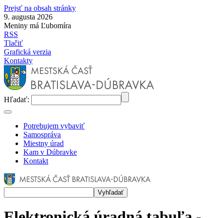
Prejsť na obsah stránky
9. augusta 2026
Meniny má Ľubomíra
RSS
Tlačiť
Grafická verzia
Kontakty
Hľadať:
Potrebujem vybaviť
Samospráva
Miestny úrad
Kam v Dúbravke
Kontakt
Elektronická úradná tabuľa -