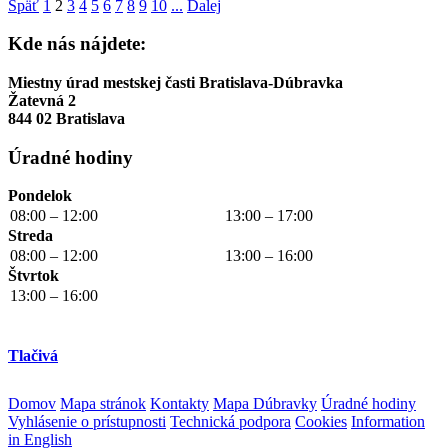
Späť
1
2
3
4
5
6
7
8
9
10
...
Ďalej
Kde nás nájdete:
Miestny úrad mestskej časti Bratislava-Dúbravka
Žatevná 2
844 02 Bratislava
Úradné hodiny
Pondelok
08:00 – 12:00
13:00 – 17:00
Streda
08:00 – 12:00
13:00 – 16:00
Štvrtok
13:00 – 16:00
Tlačivá
Domov
Mapa stránok
Kontakty
Mapa Dúbravky
Úradné hodiny
Vyhlásenie o prístupnosti
Technická podpora
Cookies
Information
in English