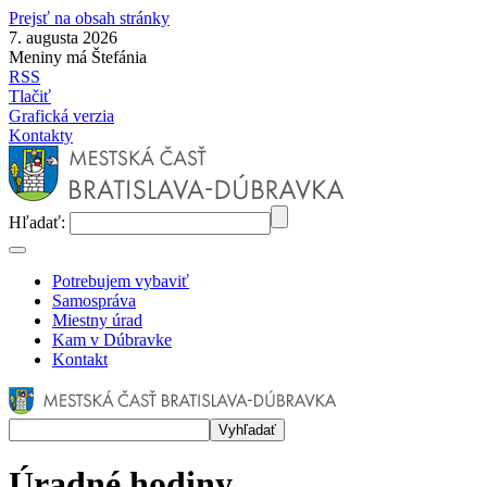
Prejsť na obsah stránky
7. augusta 2026
Meniny má Štefánia
RSS
Tlačiť
Grafická verzia
Kontakty
Hľadať:
Potrebujem vybaviť
Samospráva
Miestny úrad
Kam v Dúbravke
Kontakt
Úradné hodiny