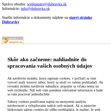
Správa obsahu:
webmaster@dubravka.sk
Informácie:
info@dubravka.sk
Staršie informácie a dokumenty nájdete na
starej stránke
Dúbravky
Naša mestská časť získala 3. miesto v súťaži
ZlatyErb.sk
o najlepšiu
internetovú stránku samospráv za rok 2020
Skôr ako začneme: nahliadnite do
spracovania vašich osobných údajov
MESTSKÁ ČASŤ BRATISLAVA-DÚBRAVKA
Žatevná 2, 844 02 Bratislava
Ak navštívite stránku, ktorá zapisuje cookies, v počítači sa vám
vytvorí malý textový súbor, ktorý sa uloží vo vašom prehliadači. Ak
rovnakú stránku navštívite nabudúce, pripojíte sa vďaka nemu na
IČO: 00603406
web rýchlejšie. Náš web vám ponúkne relevantné informácie a bude
sa vám pracovať jednoduchšie.
DIČ: 2020919120
IČ DPH: Nie sme platca DPH
Súbory cookies používame najmä na anonymnú analýzu
návštevnosti a vylepšovanie našich web stránok. Ak si nastavíte
Bankové spojenie:
blokovanie zápisu cookies do vášho prehliadača, je možné, že web