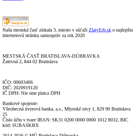
Naša mestská časť získala 3. miesto v súťaži
ZlatyErb.sk
o najlepšiu
internetovú stránku samospráv za rok 2020
MESTSKÁ ČASŤ BRATISLAVA-DÚBRAVKA
Žatevná 2, 844 02 Bratislava
IČO: 00603406
DIČ: 2020919120
IČ DPH: Nie sme platca DPH
Bankové spojenie:
Všeobecná úverová banka, a.s., Mlynské nivy 1, 829 90 Bratislava
25
Číslo účtu v tvare IBAN: SK31 0200 0000 0000 1012 8032, BIC
kód: SUBASKBX
2014-2026 © MÚ Bratislava-Dúbravka