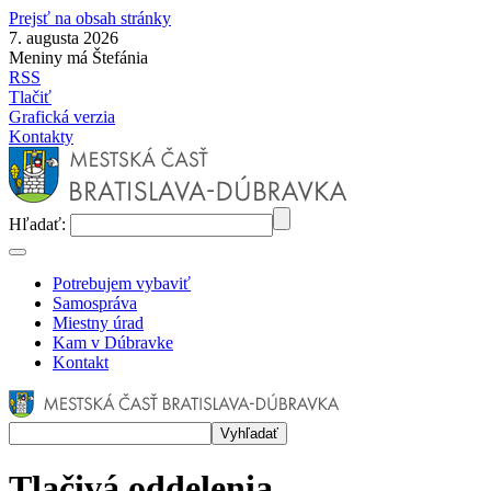
Prejsť na obsah stránky
7. augusta 2026
Meniny má Štefánia
RSS
Tlačiť
Grafická verzia
Kontakty
Hľadať:
Potrebujem vybaviť
Samospráva
Miestny úrad
Kam v Dúbravke
Kontakt
Tlačivá oddelenia