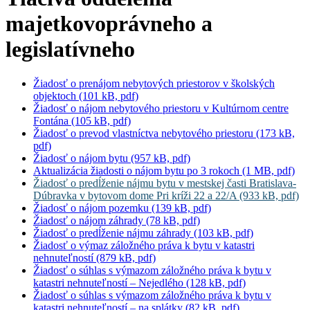
majetkovoprávneho a
legislatívneho
Žiadosť o prenájom nebytových priestorov v školských
objektoch (101 kB, pdf)
Žiadosť o nájom nebytového priestoru v Kultúrnom centre
Fontána (105 kB, pdf)
Žiadosť o prevod vlastníctva nebytového priestoru (173 kB,
pdf)
Žiadosť o nájom bytu (957 kB, pdf)
Aktualizácia žiadosti o nájom bytu po 3 rokoch (1 MB, pdf)
Žiadosť o predĺženie nájmu bytu v mestskej časti Bratislava-
Dúbravka v bytovom dome Pri kríži 22 a 22/A (933 kB, pdf)
Žiadosť o nájom pozemku (139 kB, pdf)
Žiadosť o nájom záhrady (78 kB, pdf)
Žiadosť o predĺženie nájmu záhrady (103 kB, pdf)
Žiadosť o výmaz záložného práva k bytu v katastri
nehnuteľností (879 kB, pdf)
Žiadosť o súhlas s výmazom záložného práva k bytu v
katastri nehnuteľností – Nejedlého (128 kB, pdf)
Žiadosť o súhlas s výmazom záložného práva k bytu v
katastri nehnuteľností – na splátky (82 kB, pdf)