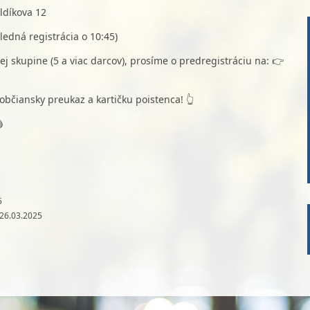
ldíkova 12
ledná registrácia o 10:45)
šej skupine (5 a viac darcov), prosíme o predregistráciu na: 👉
 občiansky preukaz a kartičku poistenca! 👆

5
 26.03.2025