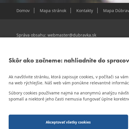
Domov
Mapa stránok
Kontakty
Mapa Dúbrav
Správa obsahu:
webmaster@dubravka.sk
Informácie:
info@dubravka.sk
Staršie informácie a dokumenty nájdete na
starej stránk
Skôr ako začneme: nahliadnite do spraco
Ak navštívite stránku, ktorá zapisuje cookies, v počítači sa v
ZlatyErb.sk
Naša mestská časť získala 3. miesto v súťaži
na web rýchlejšie. Náš web vám ponúkne relevantné informác
rok 2020
Súbory cookies používame najmä na anonymnú analýzu návštevn
spomalí a niektoré jeho časti nemusia fungovať úplne korektn
2014-2026 © MÚ Bratislava-Dúbravka
Tvorba web stránok
a
redakčný systém
od firmy
AlejTech, spol. s r.