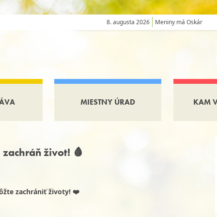
8. augusta 2026
Meniny má Oskár
ÁVA
MIESTNY ÚRAD
KAM 
zachráň život! 🩸
žte zachrániť životy! ❤️