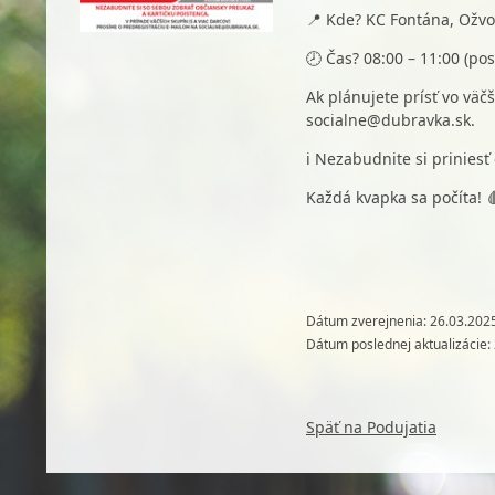
📍 Kde? KC Fontána, Ožvo
🕗 Čas? 08:00 – 11:00 (pos
Ak plánujete prísť vo väč
socialne@dubravka.sk.
ℹ️ Nezabudnite si priniesť
Každá kvapka sa počíta! 
Dátum zverejnenia: 26.03.202
Dátum poslednej aktualizácie:
Späť na Podujatia