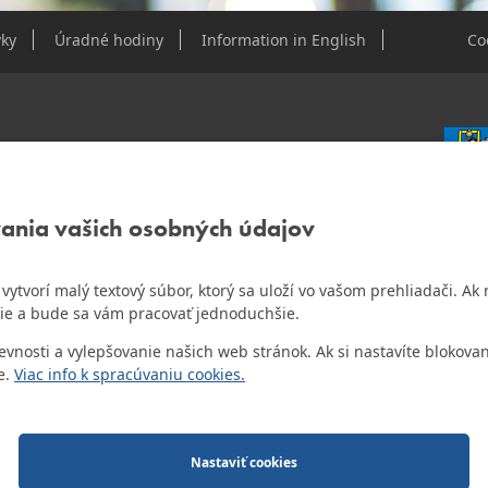
ky
Úradné hodiny
Information in English
Co
e Dúbravky
vania vašich osobných údajov
IČO: 0
DIČ: 2
IČ DPH
ám vytvorí malý textový súbor, ktorý sa uloží vo vašom prehliadači. 
o najlepšiu internetovú stránku samospráv za
ie a bude sa vám pracovať jednoduchšie.
Bankov
Všeobec
osti a vylepšovanie našich web stránok. Ak si nastavíte blokovan
Číslo 
e.
Viac info k spracúvaniu cookies.
o.