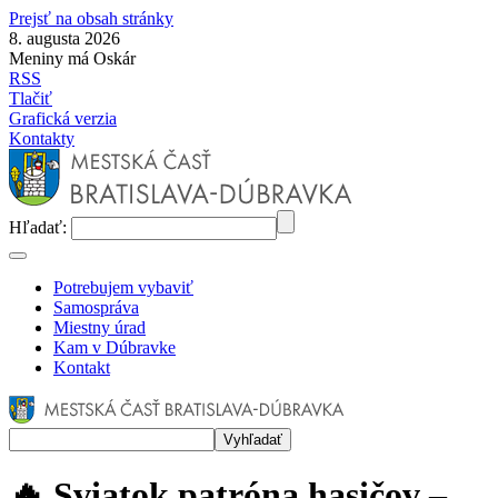
Prejsť na obsah stránky
8. augusta 2026
Meniny má Oskár
RSS
Tlačiť
Grafická verzia
Kontakty
Hľadať:
Potrebujem vybaviť
Samospráva
Miestny úrad
Kam v Dúbravke
Kontakt
🔥 Sviatok patróna hasičov –