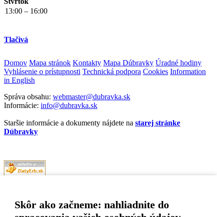
Štvrtok
13:00 – 16:00
Tlačivá
Domov
Mapa stránok
Kontakty
Mapa Dúbravky
Úradné hodiny
Vyhlásenie o prístupnosti
Technická podpora
Cookies
Information
in English
Správa obsahu:
webmaster@dubravka.sk
Informácie:
info@dubravka.sk
Staršie informácie a dokumenty nájdete na
starej stránke
Dúbravky
Naša mestská časť získala 3. miesto v súťaži
ZlatyErb.sk
o najlepšiu
internetovú stránku samospráv za rok 2020
Skôr ako začneme: nahliadnite do