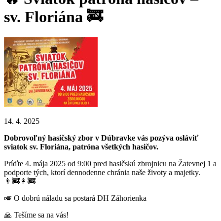
sv. Floriána 🚒
14. 4. 2025
Dobrovoľný hasičský zbor v Dúbravke vás pozýva osláviť
sviatok sv. Floriána, patróna všetkých hasičov.
Príďte 4. mája 2025 od 9:00 pred hasičskú zbrojnicu na Žatevnej 1 a
podporte tých, ktorí dennodenne chránia naše životy a majetky.
👨‍🚒👩‍🚒
🎺 O dobrú náladu sa postará DH Záhorienka
🙏 Tešíme sa na vás!