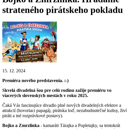
strateného pirátskeho pokladu
15. 12. 2024
Premiéra nového predstavenia. :-)
Skvelá divadelná šou pre celú rodinu zažije premiéru vo
viacerých slovenských mestách v roku 2025.
Čaká Vás fascinujúce divadlo plné nových divadelných efektov a
atrakcií (hovoriaci papagáj, pirátska loď, nezabudnuteľné kulisy, živí
piráti a iné rozprávkové postavy).
Bojko a Zmrzlinka
- kamaráti Tárajka a Popletajky, sa tentokrát