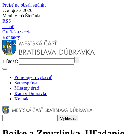
Prejsť na obsah stránky
7. augusta 2026
Meniny má Štefánia
RSS
Tlačiť
Grafická verzia
Kontakty
Hľadať:
Potrebujem vybaviť
Samospráva
Miestny úrad
Kam v Dúbravke
Kontakt
Bojko a Zmrzlinka. Hľadanie