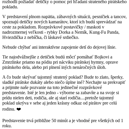
rozhodli požiadať detičky o pomoc pri hľadaní strateného pirátskeho
pokladu.
V predstavení plnom napätia, zábavných situácii, pesničiek a tancov,
spoznajú detičky nových kamarátov, ktorí ich budú sprevádzať na
ceste za pokladom. Rozprávkové postavičky / maskoti v
nadrozmernej veľkosti - rybky Dorka a Nemík, Kung-Fu Panda,
Hviezdička z nebíčka, či láskavé srdiečko.
Nebude chýbať ani interaktívne zapojenie detí do dejovej línie.
Tie najodvážnejšie z detičiek budú môcť pomáhať Bojkovi a
Zmrzlinke priamo na pódiu pri nácviku pirátskej hymny, oprave
pirátskeho dela, alebo pri plnení iných nenáročných úloh.
A čo bude skrývať tajomný stratený poklad? Bude to zlato, šperky,
sladké pirátske dukáty alebo niečo úplne iné? Nechajte sa prekvapiť
a prijmite naše pozvanie na toto jedinečné rozprávkové
predstavenie. Isté je len jedno - výborne sa zabavíte a na svoje si
prídu nielen deti, rodičia, ale aj starí rodičia....pretože tajomný
poklad ukrýva v sebe aj jeden krásny odkaz od pirátov pre celú
rodinu. ❤️
Predstavenie trvá približne 50 minút a je vhodné pre všetkých od 1
roku.