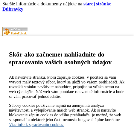
Staršie informácie a dokumenty nájdete na
starej stránke
Dúbravky
Naša mestská časť získala 3. miesto v súťaži
ZlatyErb.sk
o najlepšiu
internetovú stránku samospráv za rok 2020
Skôr ako začneme: nahliadnite do
spracovania vašich osobných údajov
MESTSKÁ ČASŤ BRATISLAVA-DÚBRAVKA
Žatevná 2, 844 02 Bratislava
Ak navštívite stránku, ktorá zapisuje cookies, v počítači sa vám
vytvorí malý textový súbor, ktorý sa uloží vo vašom prehliadači. Ak
rovnakú stránku navštívite nabudúce, pripojíte sa vďaka nemu na
IČO: 00603406
web rýchlejšie. Náš web vám ponúkne relevantné informácie a bude
sa vám pracovať jednoduchšie.
DIČ: 2020919120
IČ DPH: Nie sme platca DPH
Súbory cookies používame najmä na anonymnú analýzu
návštevnosti a vylepšovanie našich web stránok. Ak si nastavíte
Bankové spojenie:
blokovanie zápisu cookies do vášho prehliadača, je možné, že web
Všeobecná úverová banka, a.s., Mlynské nivy 1, 829 90 Bratislava
sa spomalí a niektoré jeho časti nemusia fungovať úplne korektne.
25
Viac info k spracúvaniu cookies.
Číslo účtu v tvare IBAN: SK31 0200 0000 0000 1012 8032, BIC