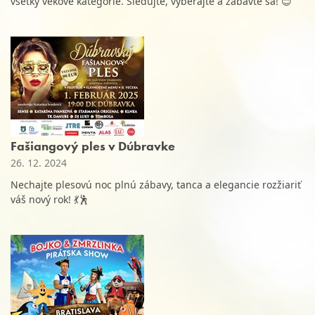
všetky vekové kategórie. Sledujte, vyberajte a zabavte sa! 😊
Fašiangový ples v Dúbravke
26. 12. 2024
Nechajte plesovú noc plnú zábavy, tanca a elegancie rozžiariť
váš nový rok! 💃🕺