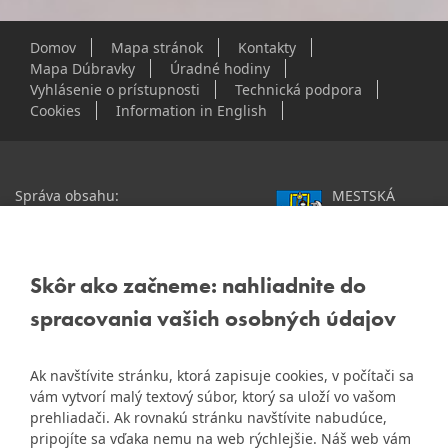
Domov
Mapa stránok
Kontakty
Mapa Dúbravky
Úradné hodiny
Vyhlásenie o prístupnosti
Technická podpora
Cookies
Information in English
Správa obsahu:
MESTSKÁ
webmaster@dubravka.sk
ČASŤ
Informácie:
info@dubravka.sk
BRATISLAVA-
DÚBRAVKA
Staršie informácie a dokumenty
Žatevná 2, 844 02
Skôr ako začneme: nahliadnite do
nájdete na
Bratislava
spracovania vašich osobných údajov
starej stránke Dúbravky
IČO: 00603406
Ak navštívite stránku, ktorá zapisuje cookies, v počítači sa
DIČ: 2020919120
vám vytvorí malý textový súbor, ktorý sa uloží vo vašom
IČ DPH: Nie sme platca
prehliadači. Ak rovnakú stránku navštívite nabudúce,
Naša mestská časť získala 3.
DPH
pripojíte sa vďaka nemu na web rýchlejšie. Náš web vám
ZlatyErb.sk
miesto v súťaži
o