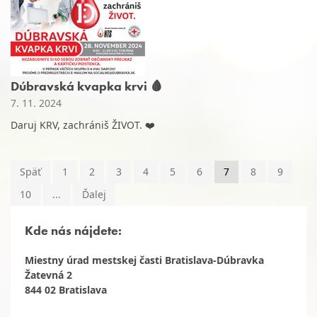
Dúbravská kvapka krvi 🩸
7. 11. 2024
Daruj KRV, zachrániš ŽIVOT. ❤️
Späť
1
2
3
4
5
6
7
8
9
10
...
Ďalej
Kde nás nájdete:
Miestny úrad mestskej časti Bratislava-Dúbravka
Žatevná 2
844 02 Bratislava