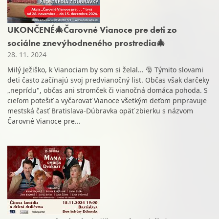
UKONČENÉ🎄Čarovné Vianoce pre deti zo
sociálne znevýhodneného prostredia🎄
28. 11. 2024
Milý Ježiško, k Vianociam by som si želal... 🎅 Týmito slovami
deti často začínajú svoj predvianočný list. Občas však darčeky
„neprídu", občas ani stromček či vianočná domáca pohoda. S
cieľom potešiť a vyčarovať Vianoce všetkým deťom pripravuje
mestská časť Bratislava-Dúbravka opäť zbierku s názvom
Čarovné Vianoce pre...