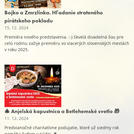
Bojko a Zmrzlinka. Hľadanie strateného
pirátskeho pokladu
15. 12. 2024
Premiéra nového predstavenia. :-) Skvelá divadelná šou pre
celú rodinu zažije premiéru vo viacerých slovenských mestách
v roku 2025.
🎄 Anjelská kapustnica a Betlehemské svetlo 🎁
11. 12. 2024
Predvianočné charitatívne podujatie, ktoré už siedmy rok
pomáha ľuďom v núdzi. 🌟