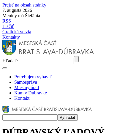
Prejsť na obsah stránky
7. augusta 2026
Meniny má Štefánia
RSS
Tlačiť
Grafická verzia
Kontakty
Hľadať:
Potrebujem vybaviť
Samospráva
Miestny úrad
Kam v Dúbravke
Kontakt
DÚBRAVSKÝ ĽADOVÝ