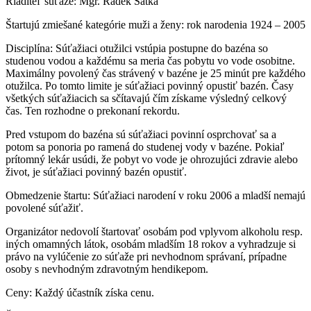
Riaditeľ súťaže: Mgr. Radek Šatka
Štartujú zmiešané kategórie muži a ženy: rok narodenia 1924 – 2005
Disciplína: Súťažiaci otužilci vstúpia postupne do bazéna so
studenou vodou a každému sa meria čas pobytu vo vode osobitne.
Maximálny povolený čas strávený v bazéne je 25 minút pre každého
otužilca. Po tomto limite je súťažiaci povinný opustiť bazén. Časy
všetkých súťažiacich sa sčítavajú čím získame výsledný celkový
čas. Ten rozhodne o prekonaní rekordu.
Pred vstupom do bazéna sú súťažiaci povinní osprchovať sa a
potom sa ponoria po ramená do studenej vody v bazéne. Pokiaľ
prítomný lekár usúdi, že pobyt vo vode je ohrozujúci zdravie alebo
život, je súťažiaci povinný bazén opustiť.
Obmedzenie štartu: Súťažiaci narodení v roku 2006 a mladší nemajú
povolené súťažiť.
Organizátor nedovolí štartovať osobám pod vplyvom alkoholu resp.
iných omamných látok, osobám mladším 18 rokov a vyhradzuje si
právo na vylúčenie zo súťaže pri nevhodnom správaní, prípadne
osoby s nevhodným zdravotným hendikepom.
Ceny: Každý účastník získa cenu.