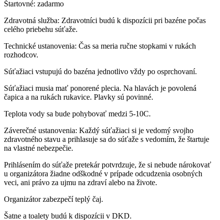
Štartovné: zadarmo
Zdravotná služba: Zdravotníci budú k dispozícii pri bazéne počas
celého priebehu súťaže.
Technické ustanovenia: Čas sa meria ručne stopkami v rukách
rozhodcov.
Súťažiaci vstupujú do bazéna jednotlivo vždy po osprchovaní.
Súťažiaci musia mať ponorené plecia. Na hlavách je povolená
čapica a na rukách rukavice. Plavky sú povinné.
Teplota vody sa bude pohybovať medzi 5-10C.
Záverečné ustanovenia: Každý súťažiaci si je vedomý svojho
zdravotného stavu a prihlasuje sa do súťaže s vedomím, že štartuje
na vlastné nebezpečie.
Prihlásením do súťaže pretekár potvrdzuje, že si nebude nárokovať
u organizátora žiadne odškodné v prípade odcudzenia osobných
veci, ani právo za ujmu na zdraví alebo na živote.
Organizátor zabezpečí teplý čaj.
Šatne a toalety budú k dispozícii v DKD.