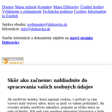
Domov
Mapa stránok
Kontakty
Mapa Dúbravky
Úradné hodiny
Vyhlásenie o prístupnosti
Technická podpora
Cookies
Information
in English
Správa obsahu:
webmaster@dubravka.sk
Informácie:
info@dubravka.sk
Staršie informácie a dokumenty nájdete na
starej stránke
Dúbravky
Naša mestská časť získala 3. miesto v súťaži
ZlatyErb.sk
o najlepšiu
internetovú stránku samospráv za rok 2020
Skôr ako začneme: nahliadnite do
spracovania vašich osobných údajov
MESTSKÁ ČASŤ BRATISLAVA-DÚBRAVKA
Žatevná 2, 844 02 Bratislava
Ak navštívite stránku, ktorá zapisuje cookies, v počítači sa vám
vytvorí malý textový súbor, ktorý sa uloží vo vašom prehliadači. Ak
rovnakú stránku navštívite nabudúce, pripojíte sa vďaka nemu na
IČO: 00603406
web rýchlejšie. Náš web vám ponúkne relevantné informácie a bude