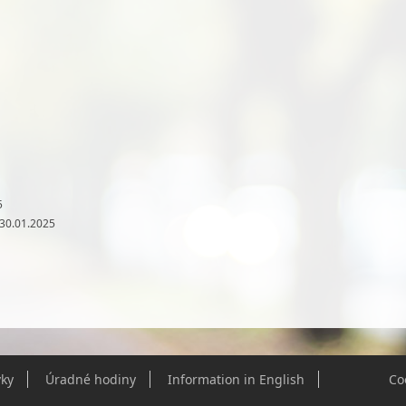
5
 30.01.2025
ky
Úradné hodiny
Information in English
Co