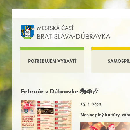
POTREBUJEM VYBAVIŤ
SAMOSPR
Február v Dúbravke 🎭❄️🎶
30. 1. 2025
Mesiac plný kultúry, zába