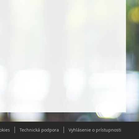
okies
Technická podpora
Vyhlásenie o prístupnosti