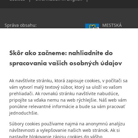
Správa obsahu:
MESTSKÁ
webmaster@dubravka.sk
ČASŤ
Informácie:
info@dubravka.sk
BRATISLAVA-
DÚBRAVKA
Staršie informácie a dokumenty
Žatevná 2, 844 02
Skôr ako začneme: nahliadnite do
nájdete na
Bratislava
spracovania vašich osobných údajov
starej stránke Dúbravky
IČO: 00603406
Ak navštívite stránku, ktorá zapisuje cookies, v počítači sa
DIČ: 2020919120
vám vytvorí malý textový súbor, ktorý sa uloží vo vašom
IČ DPH: Nie sme platca
prehliadači. Ak rovnakú stránku navštívite nabudúce,
Naša mestská časť získala 3.
pripojíte sa vďaka nemu na web rýchlejšie. Náš web vám
DPH
ZlatyErb.sk
miesto v súťaži
o
ponúkne relevantné informácie a bude sa vám pracovať
najlepšiu internetovú stránku
Bankové spojenie:
jednoduchšie.
samospráv za rok 2020
Všeobecná úverová banka,
Súbory cookies používame najmä na anonymnú analýzu
a.s., Mlynské nivy 1, 829 90
návštevnosti a vylepšovanie našich web stránok. Ak si
Bratislava 25
nastavíte blokovanie zápisu cookies do vášho
Číslo účtu v tvare IBAN: