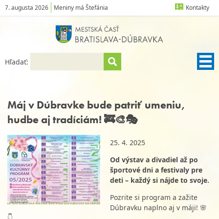
7. augusta 2026
Meniny má Štefánia
Kontakty
Hľadať:
Máj v Dúbravke bude patriť umeniu,
hudbe aj tradíciám! 🚒🎨🎭
25. 4. 2025
Od výstav a divadiel až po
športové dni a festivaly pre
deti – každý si nájde to svoje.
Pozrite si program a zažite
Dúbravku naplno aj v máji! 🌸
👇