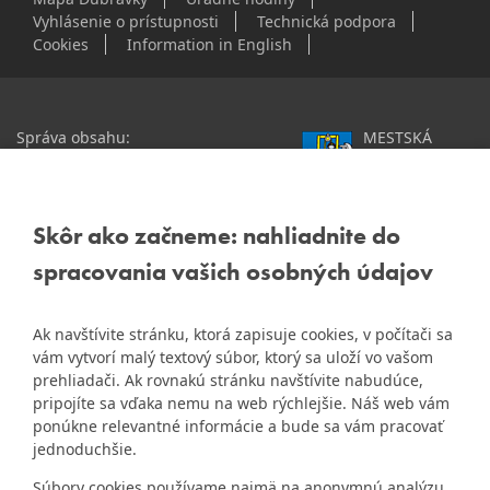
Vyhlásenie o prístupnosti
Technická podpora
Cookies
Information in English
Správa obsahu:
MESTSKÁ
webmaster@dubravka.sk
ČASŤ
Informácie:
info@dubravka.sk
BRATISLAVA-
DÚBRAVKA
Staršie informácie a dokumenty
Žatevná 2, 844 02
Skôr ako začneme: nahliadnite do
nájdete na
Bratislava
spracovania vašich osobných údajov
starej stránke Dúbravky
IČO: 00603406
Ak navštívite stránku, ktorá zapisuje cookies, v počítači sa
DIČ: 2020919120
vám vytvorí malý textový súbor, ktorý sa uloží vo vašom
IČ DPH: Nie sme platca
prehliadači. Ak rovnakú stránku navštívite nabudúce,
Naša mestská časť získala 3.
pripojíte sa vďaka nemu na web rýchlejšie. Náš web vám
DPH
ZlatyErb.sk
miesto v súťaži
o
ponúkne relevantné informácie a bude sa vám pracovať
najlepšiu internetovú stránku
Bankové spojenie:
jednoduchšie.
samospráv za rok 2020
Všeobecná úverová banka,
Súbory cookies používame najmä na anonymnú analýzu
a.s., Mlynské nivy 1, 829 90