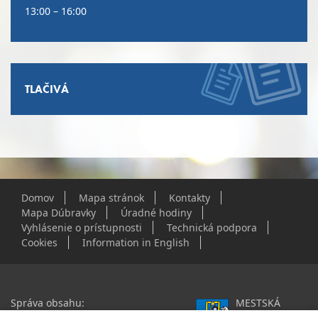
13:00 – 16:00
TLAČIVÁ
Domov
Mapa stránok
Kontakty
Mapa Dúbravky
Úradné hodiny
Vyhlásenie o prístupnosti
Technická podpora
Cookies
Information in English
Správa obsahu:
MESTSKÁ
webmaster@dubravka.sk
ČASŤ