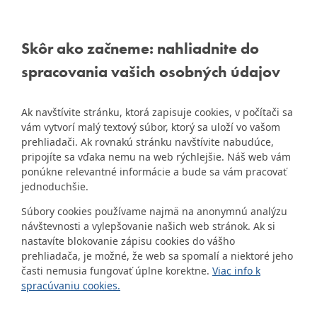
Informácie:
info@dubravka.sk
BRATISLAVA-
DÚBRAVKA
Staršie informácie a dokumenty
Žatevná 2, 844 02
Skôr ako začneme: nahliadnite do
nájdete na
Bratislava
spracovania vašich osobných údajov
starej stránke Dúbravky
IČO: 00603406
Ak navštívite stránku, ktorá zapisuje cookies, v počítači sa
DIČ: 2020919120
vám vytvorí malý textový súbor, ktorý sa uloží vo vašom
IČ DPH: Nie sme platca
prehliadači. Ak rovnakú stránku navštívite nabudúce,
Naša mestská časť získala 3.
DPH
pripojíte sa vďaka nemu na web rýchlejšie. Náš web vám
ZlatyErb.sk
miesto v súťaži
o
ponúkne relevantné informácie a bude sa vám pracovať
najlepšiu internetovú stránku
Bankové spojenie:
jednoduchšie.
samospráv za rok 2020
Všeobecná úverová banka,
Súbory cookies používame najmä na anonymnú analýzu
a.s., Mlynské nivy 1, 829 90
návštevnosti a vylepšovanie našich web stránok. Ak si
Bratislava 25
nastavíte blokovanie zápisu cookies do vášho
Číslo účtu v tvare IBAN:
prehliadača, je možné, že web sa spomalí a niektoré jeho
SK31 0200 0000 0000 1012
časti nemusia fungovať úplne korektne.
Viac info k
8032, BIC kód: SUBASKBX
spracúvaniu cookies.