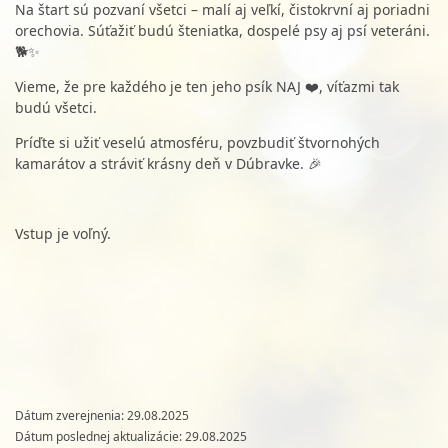
Na štart sú pozvaní všetci – malí aj veľkí, čistokrvní aj poriadni
orechovia. Súťažiť budú šteniatka, dospelé psy aj psí veteráni.
🐕✨
Vieme, že pre každého je ten jeho psík NAJ ❤️, víťazmi tak
budú všetci.
Príďte si užiť veselú atmosféru, povzbudiť štvornohých
kamarátov a stráviť krásny deň v Dúbravke. 🎉
Vstup je voľný.
Dátum zverejnenia: 29.08.2025
Dátum poslednej aktualizácie: 29.08.2025