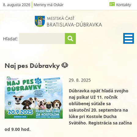
8. augusta 2026
Meniny má Oskár
Kontakty
Hľadať:
Naj pes Dúbravky 🐶
29. 8. 2025
Dúbravka opäť hľadá svojho
naj psíka! Už 11. ročník
obľúbenej súťaže sa
uskutoční 20. septembra na
lúke pri Kostole Ducha
Svätého. Registrácia sa začína
od 9.00 hod.