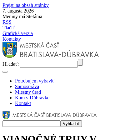
Prejsť na obsah stránky
7. augusta 2026
Meniny má Štefánia
RSS
Tlačiť
Grafická verzia
Kontakty
Hľadať:
Potrebujem vybaviť
Samospráva
Miestny úrad
Kam v Dúbravke
Kontakt
VIANOČNÉ TRHY V