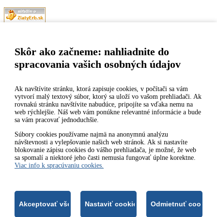
Naša mestská časť získala 3. miesto v súťaži
ZlatyErb.sk
o najlepšiu
internetovú stránku samospráv za rok 2020
Skôr ako začneme: nahliadnite do
spracovania vašich osobných údajov
MESTSKÁ ČASŤ BRATISLAVA-DÚBRAVKA
Žatevná 2, 844 02 Bratislava
Ak navštívite stránku, ktorá zapisuje cookies, v počítači sa vám
vytvorí malý textový súbor, ktorý sa uloží vo vašom prehliadači. Ak
rovnakú stránku navštívite nabudúce, pripojíte sa vďaka nemu na
IČO: 00603406
web rýchlejšie. Náš web vám ponúkne relevantné informácie a bude
sa vám pracovať jednoduchšie.
DIČ: 2020919120
IČ DPH: Nie sme platca DPH
Súbory cookies používame najmä na anonymnú analýzu
návštevnosti a vylepšovanie našich web stránok. Ak si nastavíte
Bankové spojenie:
blokovanie zápisu cookies do vášho prehliadača, je možné, že web
Všeobecná úverová banka, a.s., Mlynské nivy 1, 829 90 Bratislava
sa spomalí a niektoré jeho časti nemusia fungovať úplne korektne.
25
Viac info k spracúvaniu cookies.
Číslo účtu v tvare IBAN: SK31 0200 0000 0000 1012 8032, BIC
kód: SUBASKBX
2014-2026 © MÚ Bratislava-Dúbravka
Tvorba web stránok
a
redakčný systém
od firmy
AlejTech, spol. s
r.o.