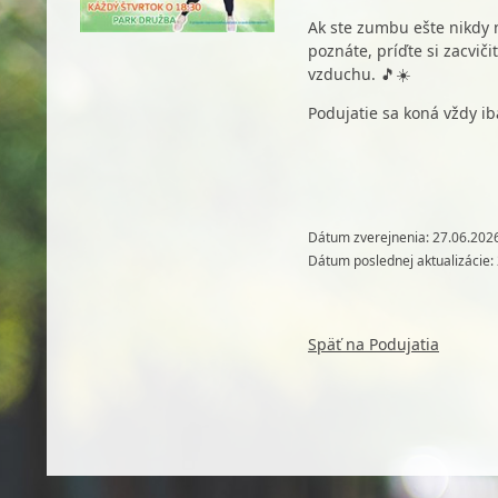
Ak ste zumbu ešte nikdy ne
poznáte, príďte si zacvič
vzduchu. 🎵☀️
Podujatie sa koná vždy ib
Dátum zverejnenia: 27.06.202
Dátum poslednej aktualizácie:
Späť na Podujatia