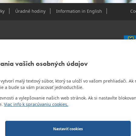
ky
Úradné hodiny
Information in English
Co
e Dúbravky
vania vašich osobných údajov
IČO: 0
DIČ: 2
IČ DPH
ám vytvorí malý textový súbor, ktorý sa uloží vo vašom prehliadači. 
o najlepšiu internetovú stránku samospráv za
ie a bude sa vám pracovať jednoduchšie.
Bankov
Všeobec
osti a vylepšovanie našich web stránok. Ak si nastavíte blokovan
Číslo 
e.
Viac info k spracúvaniu cookies.
o.