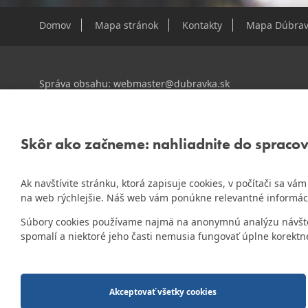
Domov
Mapa stránok
Kontakty
Mapa Dúbrav
Správa obsahu:
webmaster@dubravka.sk
Informácie:
info@dubravka.sk
Staršie informácie a dokumenty nájdete na
starej stránk
Skôr ako začneme: nahliadnite do spraco
Ak navštívite stránku, ktorá zapisuje cookies, v počítači sa v
ZlatyErb.sk
Naša mestská časť získala 3. miesto v súťaži
na web rýchlejšie. Náš web vám ponúkne relevantné informác
rok 2020
Súbory cookies používame najmä na anonymnú analýzu návštevn
spomalí a niektoré jeho časti nemusia fungovať úplne korektn
2014-2026 © MÚ Bratislava-Dúbravka
Tvorba web stránok
a
redakčný systém
od firmy
AlejTech, spol. s r.