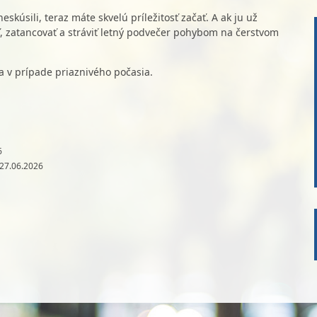
skúsili, teraz máte skvelú príležitosť začať. A ak ju už
iť, zatancovať a stráviť letný podvečer pohybom na čerstvom
a v prípade priaznivého počasia.
6
 27.06.2026