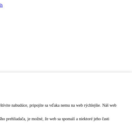
sh
vštívite nabudúce, pripojíte sa vďaka nemu na web rýchlejšie. Náš web
o prehliadača, je možné, že web sa spomalí a niektoré jeho časti