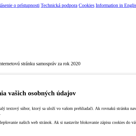
ásenie o prístupnosti
Technická podpora
Cookies
Information in Engli
internetovú stránku samospráv za rok 2020
nia vašich osobných údajov
 malý textový súbor, ktorý sa uloží vo vašom prehliadači. Ak rovnakú stránku na
.
šovanie našich web stránok. Ak si nastavíte blokovanie zápisu cookies do vášh