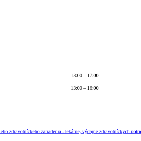
13:00 – 17:00
13:00 – 16:00
neho zdravotníckeho zariadenia - lekárne, výdajne zdravotníckych potri