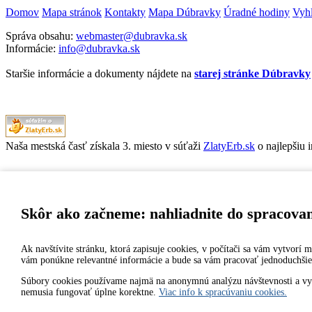
Domov
Mapa stránok
Kontakty
Mapa Dúbravky
Úradné hodiny
Vyhl
Správa obsahu:
webmaster@dubravka.sk
Informácie:
info@dubravka.sk
Staršie informácie a dokumenty nájdete na
starej stránke Dúbravky
Naša mestská časť získala 3. miesto v súťaži
ZlatyErb.sk
o najlepšiu 
MESTSKÁ ČASŤ BRATISLAVA-DÚBRAVKA
Žatevná 2, 844 02 Bratislava
Skôr ako začneme: nahliadnite do spracova
Ak navštívite stránku, ktorá zapisuje cookies, v počítači sa vám vytvorí
IČO: 00603406
vám ponúkne relevantné informácie a bude sa vám pracovať jednoduchšie
DIČ: 2020919120
IČ DPH: Nie sme platca DPH
Súbory cookies používame najmä na anonymnú analýzu návštevnosti a vylep
nemusia fungovať úplne korektne.
Viac info k spracúvaniu cookies.
Bankové spojenie: