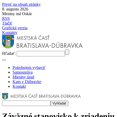
Prejsť na obsah stránky
8. augusta 2026
Meniny má Oskár
RSS
Tlačiť
Grafická verzia
Kontakty
Hľadať:
Potrebujem vybaviť
Samospráva
Miestny úrad
Kam v Dúbravke
Kontakt
Záväzné stanovisko k zriadeniu