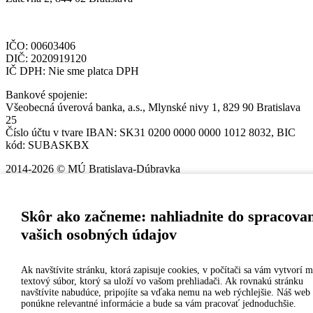
IČO: 00603406
DIČ: 2020919120
IČ DPH: Nie sme platca DPH
Bankové spojenie:
Všeobecná úverová banka, a.s., Mlynské nivy 1, 829 90 Bratislava
25
Číslo účtu v tvare IBAN: SK31 0200 0000 0000 1012 8032, BIC
kód: SUBASKBX
2014-2026 © MÚ Bratislava-Dúbravka
Tvorba web stránok
a
redakčný systém
od firmy
AlejTech, spol. s
r.o.
Skôr ako začneme: nahliadnite do spracova
vašich osobných údajov
Ak navštívite stránku, ktorá zapisuje cookies, v počítači sa vám vytvorí 
textový súbor, ktorý sa uloží vo vašom prehliadači. Ak rovnakú stránku
navštívite nabudúce, pripojíte sa vďaka nemu na web rýchlejšie. Náš we
ponúkne relevantné informácie a bude sa vám pracovať jednoduchšie.