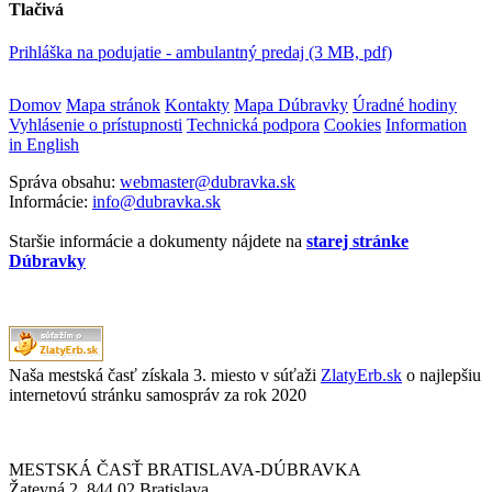
Tlačivá
Prihláška na podujatie - ambulantný predaj (3 MB, pdf)
Domov
Mapa stránok
Kontakty
Mapa Dúbravky
Úradné hodiny
Vyhlásenie o prístupnosti
Technická podpora
Cookies
Information
in English
Správa obsahu:
webmaster@dubravka.sk
Informácie:
info@dubravka.sk
Staršie informácie a dokumenty nájdete na
starej stránke
Dúbravky
Naša mestská časť získala 3. miesto v súťaži
ZlatyErb.sk
o najlepšiu
internetovú stránku samospráv za rok 2020
MESTSKÁ ČASŤ BRATISLAVA-DÚBRAVKA
Žatevná 2, 844 02 Bratislava