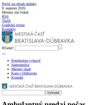
Prejsť na obsah stránky
8. augusta 2026
Meniny má Oskár
RSS
Tlačiť
Grafická verzia
Kontakty
Hľadať:
Potrebujem vybaviť
Samospráva
Miestny úrad
Kam v Dúbravke
Kontakt
Ambulantný predaj počas