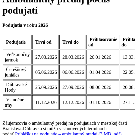
podujatí
Podujatia v roku 2026
Prihlasovanie
Prihla
Podujatie
Trvá od
Trvá do
od
do
Veľkonočný
27.03.2026
28.03.2026
26.01.2026
13.03
jarmok
Čerešňový
05.06.2026
06.06.2026
01.04.2026
22.05
juniáles
Dúbravské
25.09.2026
27.09.2026
08.06.2026
20.08
Hody
Vianočné
11.12.2026
12.12.2026
01.10.202
6
27.11.
trhy
Záujemcovia o ambulantný predaj na podujatiach v mestskej časti
Bratislava-Dúbravka si môžu v stanovených termínoch
podať
Prihlášku na podujatie – ambulantný predaj (3 MB, pdf)