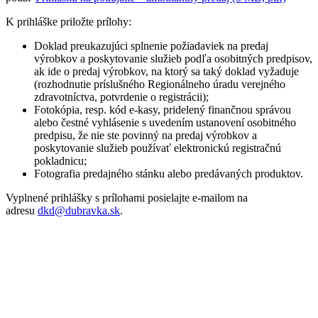
K prihláške priložte prílohy:
Doklad preukazujúci splnenie požiadaviek na predaj
výrobkov a poskytovanie služieb podľa osobitných predpisov,
ak ide o predaj výrobkov, na ktorý sa taký doklad vyžaduje
(rozhodnutie príslušného Regionálneho úradu verejného
zdravotníctva, potvrdenie o registrácii);
Fotokópia, resp. kód e-kasy, pridelený finančnou správou
alebo čestné vyhlásenie s uvedením ustanovení osobitného
predpisu, že nie ste povinný na predaj výrobkov a
poskytovanie služieb používať elektronickú registračnú
pokladnicu;
Fotografia predajného stánku alebo predávaných produktov.
Vyplnené prihlášky s prílohami posielajte e-mailom na
adresu
dkd@dubravka.sk
.