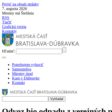
Prejsť na obsah stránky
7. augusta 2026
Meniny má Štefánia
RSS
Tlačiť
Grafická verzia
Kontakty
Hľadať:
Potrebujem vybaviť
Samospráva
Miestny úrad
Kam v Dúbravke
Kontakt
Odvoz bio odpadu z verejných 