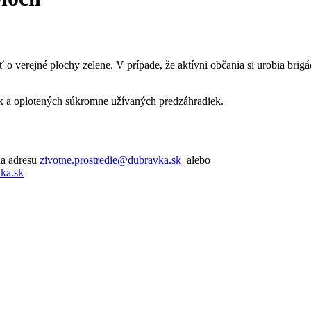
 o verejné plochy zelene. V prípade, že aktívni občania si urobia brig
k a oplotených súkromne užívaných predzáhradiek.
na adresu
zivotne.prostredie@dubravka.sk
alebo
ka.sk