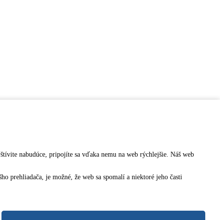
vštívite nabudúce, pripojíte sa vďaka nemu na web rýchlejšie. Náš web
o prehliadača, je možné, že web sa spomalí a niektoré jeho časti