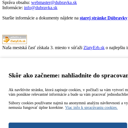
Správa obsahu:
webmaster@dubravka.sk
Informácie:
info@dubravka.sk
Staršie informácie a dokumenty nájdete na
starej stránke Dúbravky
Naša mestská časť získala 3. miesto v súťaži
ZlatyErb.sk
o najlepšiu 
MESTSKÁ ČASŤ BRATISLAVA-DÚBRAVKA
Žatevná 2, 844 02 Bratislava
Skôr ako začneme: nahliadnite do spracova
Ak navštívite stránku, ktorá zapisuje cookies, v počítači sa vám vytvorí
IČO: 00603406
vám ponúkne relevantné informácie a bude sa vám pracovať jednoduchšie
DIČ: 2020919120
IČ DPH: Nie sme platca DPH
Súbory cookies používame najmä na anonymnú analýzu návštevnosti a vylep
nemusia fungovať úplne korektne.
Viac info k spracúvaniu cookies.
Bankové spojenie:
Všeobecná úverová banka, a.s., Mlynské nivy 1, 829 90 Bratislava 2
Číslo účtu v tvare IBAN: SK31 0200 0000 0000 1012 8032, BIC