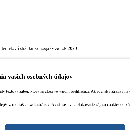
internetovú stránku samospráv za rok 2020
nia vašich osobných údajov
 malý textový súbor, ktorý sa uloží vo vašom prehliadači. Ak rovnakú stránku na
.
šovanie našich web stránok. Ak si nastavíte blokovanie zápisu cookies do vášh
5
 kód: SUBASKBX