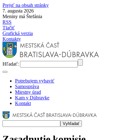
Prejsť na obsah stránky
7. augusta 2026
Meniny má Štefánia
RSS
Tlačiť
Grafická verzia
Kontakty
Hľadať:
Potrebujem vybaviť
Samospráva
Miestny úrad
Kam v Dúbravke
Kontakt
Zasadnutie komisie