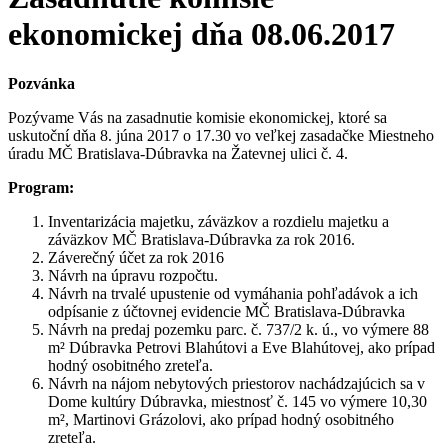
ekonomickej dňa 08.06.2017
Pozvánka
Pozývame Vás na zasadnutie komisie ekonomickej, ktoré sa
uskutoční dňa 8. júna 2017 o 17.30 vo veľkej zasadačke Miestneho
úradu MČ Bratislava-Dúbravka na Žatevnej ulici č. 4.
Program:
Inventarizácia majetku, záväzkov a rozdielu majetku a
záväzkov MČ Bratislava-Dúbravka za rok 2016.
Záverečný účet za rok 2016
Návrh na úpravu rozpočtu.
Návrh na trvalé upustenie od vymáhania pohľadávok a ich
odpísanie z účtovnej evidencie MČ Bratislava-Dúbravka
Návrh na predaj pozemku parc. č. 737/2 k. ú., vo výmere 88
m² Dúbravka Petrovi Blahútovi a Eve Blahútovej, ako prípad
hodný osobitného zreteľa.
Návrh na nájom nebytových priestorov nachádzajúcich sa v
Dome kultúry Dúbravka, miestnosť č. 145 vo výmere 10,30
m², Martinovi Grázolovi, ako prípad hodný osobitného
zreteľa.