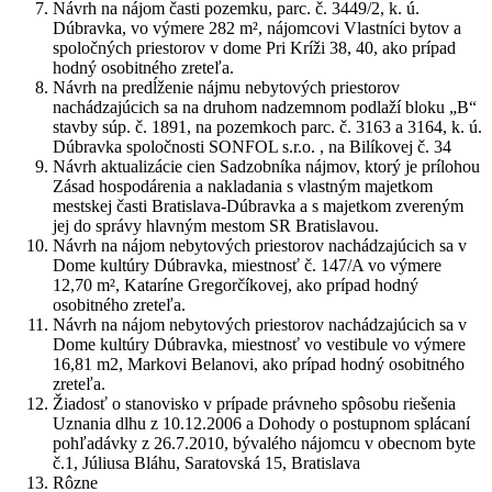
Návrh na nájom časti pozemku, parc. č. 3449/2, k. ú.
Dúbravka, vo výmere 282 m², nájomcovi Vlastníci bytov a
spoločných priestorov v dome Pri Kríži 38, 40, ako prípad
hodný osobitného zreteľa.
Návrh na predĺženie nájmu nebytových priestorov
nachádzajúcich sa na druhom nadzemnom podlaží bloku „B“
stavby súp. č. 1891, na pozemkoch parc. č. 3163 a 3164, k. ú.
Dúbravka spoločnosti SONFOL s.r.o. , na Bilíkovej č. 34
Návrh aktualizácie cien Sadzobníka nájmov, ktorý je prílohou
Zásad hospodárenia a nakladania s vlastným majetkom
mestskej časti Bratislava-Dúbravka a s majetkom zvereným
jej do správy hlavným mestom SR Bratislavou.
Návrh na nájom nebytových priestorov nachádzajúcich sa v
Dome kultúry Dúbravka, miestnosť č. 147/A vo výmere
12,70 m², Kataríne Gregorčíkovej, ako prípad hodný
osobitného zreteľa.
Návrh na nájom nebytových priestorov nachádzajúcich sa v
Dome kultúry Dúbravka, miestnosť vo vestibule vo výmere
16,81 m2, Markovi Belanovi, ako prípad hodný osobitného
zreteľa.
Žiadosť o stanovisko v prípade právneho spôsobu riešenia
Uznania dlhu z 10.12.2006 a Dohody o postupnom splácaní
pohľadávky z 26.7.2010, bývalého nájomcu v obecnom byte
č.1, Júliusa Bláhu, Saratovská 15, Bratislava
Rôzne