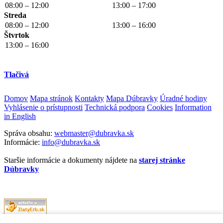
08:00 – 12:00
13:00 – 17:00
Streda
08:00 – 12:00
13:00 – 16:00
Štvrtok
13:00 – 16:00
Tlačivá
Domov
Mapa stránok
Kontakty
Mapa Dúbravky
Úradné hodiny
Vyhlásenie o prístupnosti
Technická podpora
Cookies
Information
in English
Správa obsahu:
webmaster@dubravka.sk
Informácie:
info@dubravka.sk
Staršie informácie a dokumenty nájdete na
starej stránke
Dúbravky
Naša mestská časť získala 3. miesto v súťaži
ZlatyErb.sk
o najlepšiu