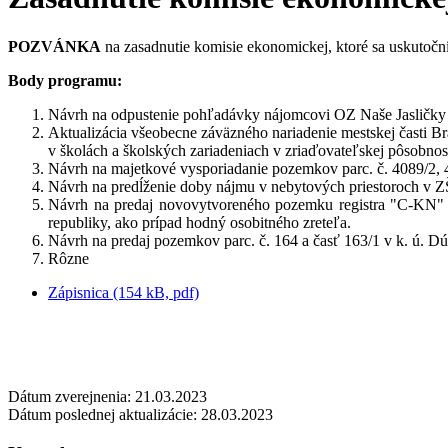
POZVÁNKA
na zasadnutie komisie ekonomickej, ktoré sa uskutočn
Body programu:
Návrh na odpustenie pohľadávky nájomcovi OZ Naše Jasličky 
Aktualizácia všeobecne záväzného nariadenie mestskej časti B
v školách a školských zariadeniach v zriaďovateľskej pôsobnos
Návrh na majetkové vysporiadanie pozemkov parc. č. 4089/2, 
Návrh na predĺženie doby nájmu v nebytových priestoroch v ZŠ
Návrh na predaj novovytvoreného pozemku registra "C-KN" p
republiky, ako prípad hodný osobitného zreteľa.
Návrh na predaj pozemkov parc. č. 164 a časť 163/1 v k. ú. D
Rôzne
Zápisnica (154 kB, pdf)
Dátum zverejnenia: 21.03.2023
Dátum poslednej aktualizácie: 28.03.2023