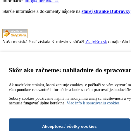
Informácie:
info@dubravka.sk
Staršie informácie a dokumenty nájdete na
starej stránke Dúbravky
Naša mestská časť získala 3. miesto v súťaži
ZlatyErb.sk
o najlepšiu 
MESTSKÁ ČASŤ BRATISLAVA-DÚBRAVKA
Žatevná 2, 844 02 Bratislava
Skôr ako začneme: nahliadnite do spracova
Ak navštívite stránku, ktorá zapisuje cookies, v počítači sa vám vytvorí
IČO: 00603406
vám ponúkne relevantné informácie a bude sa vám pracovať jednoduchšie
DIČ: 2020919120
IČ DPH: Nie sme platca DPH
Súbory cookies používame najmä na anonymnú analýzu návštevnosti a vylep
nemusia fungovať úplne korektne.
Viac info k spracúvaniu cookies.
Bankové spojenie:
Všeobecná úverová banka, a.s., Mlynské nivy 1, 829 90 Bratislava 2
Číslo účtu v tvare IBAN: SK31 0200 0000 0000 1012 8032, BIC
2014-2026 © MÚ Bratislava-Dúbravka