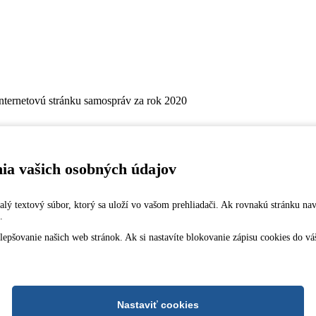
internetovú stránku samospráv za rok 2020
nia vašich osobných údajov
 malý textový súbor, ktorý sa uloží vo vašom prehliadači. Ak rovnakú stránku na
.
šovanie našich web stránok. Ak si nastavíte blokovanie zápisu cookies do vášh
5
 kód: SUBASKBX