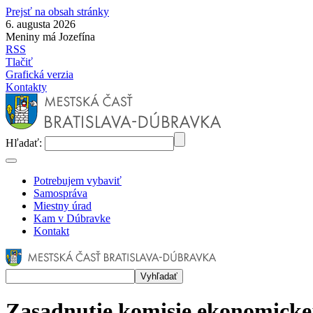
Prejsť na obsah stránky
6. augusta 2026
Meniny má Jozefína
RSS
Tlačiť
Grafická verzia
Kontakty
Hľadať:
Potrebujem vybaviť
Samospráva
Miestny úrad
Kam v Dúbravke
Kontakt
Zasadnutie komisie ekonomicke