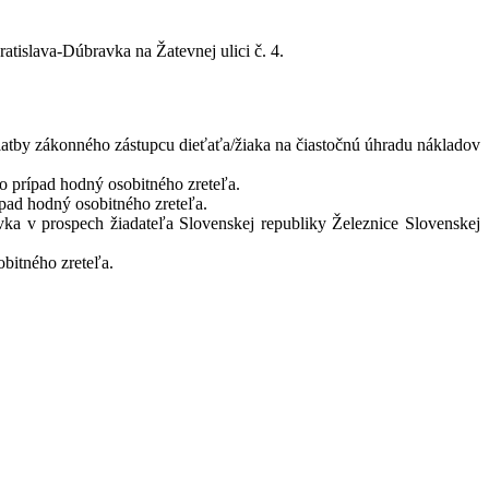
islava-Dúbravka na Žatevnej ulici č. 4.
latby zákonného zástupcu dieťaťa/žiaka na čiastočnú úhradu nákladov
 prípad hodný osobitného zreteľa.
pad hodný osobitného zreteľa.
a v prospech žiadateľa Slovenskej republiky Železnice Slovenskej
bitného zreteľa.