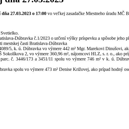
í
dňa 27.03.2023 o 17:00
vo veľkej zasadačke Miestneho úradu MČ Brat
Svetielko.
ratislava-Dúbravka č.1/2023 o určení výšky príspevku a spôsobe jeho p
ti mestskej časti Bratislava-Dúbravka
4089/5, k. ú. Dúbravka vo výmere 442 m² Mgr. Marekovi Dinušovi, ako
 Sokolíkova 2, vo výmere 360,96 m², nájomcovi HLZ, s. r. o., ako prí
arc. č. 3446/173 a 3451/11 spolu vo výmere 746 m² v k. ú. Dúbravk
úbravka spolu vo výmere 473 m² Denise Križovej, ako prípad hodný oso