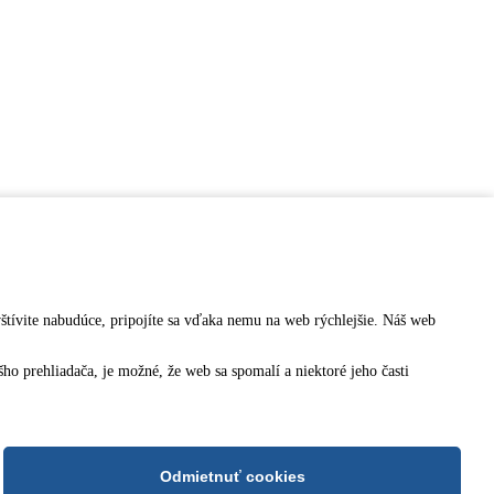
vštívite nabudúce, pripojíte sa vďaka nemu na web rýchlejšie. Náš web
o prehliadača, je možné, že web sa spomalí a niektoré jeho časti