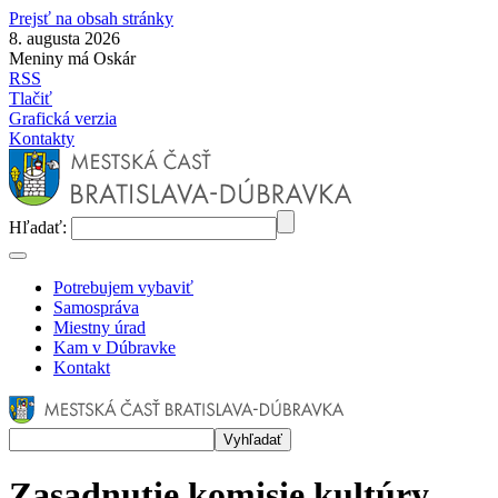
Prejsť na obsah stránky
8. augusta 2026
Meniny má Oskár
RSS
Tlačiť
Grafická verzia
Kontakty
Hľadať:
Potrebujem vybaviť
Samospráva
Miestny úrad
Kam v Dúbravke
Kontakt
Zasadnutie komisie kultúry