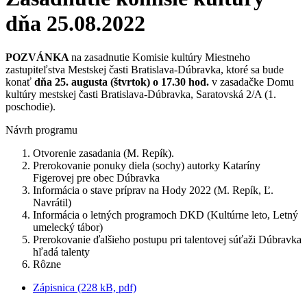
dňa 25.08.2022
POZVÁNKA
na zasadnutie Komisie kultúry Miestneho
zastupiteľstva Mestskej časti Bratislava-Dúbravka, ktoré sa bude
konať
dňa 25. augusta (štvrtok) o 17.30 hod.
v zasadačke Domu
kultúry mestskej časti Bratislava-Dúbravka, Saratovská 2/A (1.
poschodie).
Návrh programu
Otvorenie zasadania (M. Repík).
Prerokovanie ponuky diela (sochy) autorky Kataríny
Figerovej pre obec Dúbravka
Informácia o stave príprav na Hody 2022 (M. Repík, Ľ.
Navrátil)
Informácia o letných programoch DKD (Kultúrne leto, Letný
umelecký tábor)
Prerokovanie ďalšieho postupu pri talentovej súťaži Dúbravka
hľadá talenty
Rôzne
Zápisnica (228 kB, pdf)