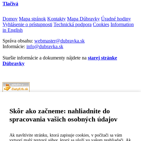
Tlačivá
Domov
Mapa stránok
Kontakty
Mapa Dúbravky
Úradné hodiny
Vyhlásenie o prístupnosti
Technická podpora
Cookies
Information
in English
Správa obsahu:
webmaster@dubravka.sk
Informácie:
info@dubravka.sk
Staršie informácie a dokumenty nájdete na
starej stránke
Dúbravky
Naša mestská časť získala 3. miesto v súťaži
ZlatyErb.sk
o najlepšiu
internetovú stránku samospráv za rok 2020
Skôr ako začneme: nahliadnite do
spracovania vašich osobných údajov
MESTSKÁ ČASŤ BRATISLAVA-DÚBRAVKA
Žatevná 2, 844 02 Bratislava
Ak navštívite stránku, ktorá zapisuje cookies, v počítači sa vám
vytvorí malý textový súbor, ktorý sa uloží vo vašom prehliadači. Ak