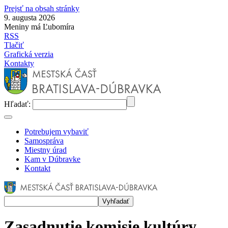
Prejsť na obsah stránky
9. augusta 2026
Meniny má Ľubomíra
RSS
Tlačiť
Grafická verzia
Kontakty
Hľadať:
Potrebujem vybaviť
Samospráva
Miestny úrad
Kam v Dúbravke
Kontakt
Zasadnutie komisie kultúry