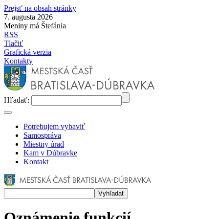
Prejsť na obsah stránky
7. augusta 2026
Meniny má Štefánia
RSS
Tlačiť
Grafická verzia
Kontakty
Hľadať:
Potrebujem vybaviť
Samospráva
Miestny úrad
Kam v Dúbravke
Kontakt
Oznámenie funkcií,