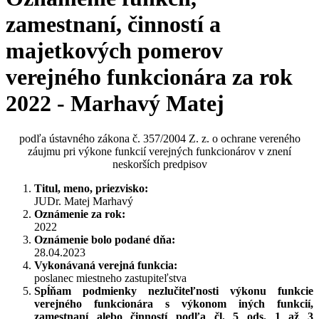
zamestnaní, činností a
majetkových pomerov
verejného funkcionára za rok
2022 - Marhavý Matej
podľa ústavného zákona č. 357/2004 Z. z. o ochrane vereného
záujmu pri výkone funkcií verejných funkcionárov v znení
neskorších predpisov
Titul, meno, priezvisko:
JUDr. Matej Marhavý
Oznámenie za rok:
2022
Oznámenie bolo podané dňa:
28.04.2023
Vykonávaná verejná funkcia:
poslanec miestneho zastupiteľstva
Spĺňam podmienky nezlučiteľnosti výkonu funkcie
verejného funkcionára s výkonom iných funkcií,
zamestnaní alebo činností podľa čl. 5 ods. 1 až 3