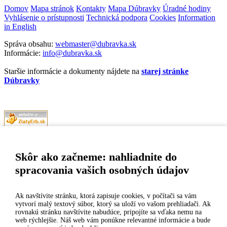
Domov
Mapa stránok
Kontakty
Mapa Dúbravky
Úradné hodiny
Vyhlásenie o prístupnosti
Technická podpora
Cookies
Information
in English
Správa obsahu:
webmaster@dubravka.sk
Informácie:
info@dubravka.sk
Staršie informácie a dokumenty nájdete na
starej stránke
Dúbravky
Naša mestská časť získala 3. miesto v súťaži
ZlatyErb.sk
o najlepšiu
internetovú stránku samospráv za rok 2020
Skôr ako začneme: nahliadnite do
spracovania vašich osobných údajov
MESTSKÁ ČASŤ BRATISLAVA-DÚBRAVKA
Žatevná 2, 844 02 Bratislava
Ak navštívite stránku, ktorá zapisuje cookies, v počítači sa vám
vytvorí malý textový súbor, ktorý sa uloží vo vašom prehliadači. Ak
rovnakú stránku navštívite nabudúce, pripojíte sa vďaka nemu na
IČO: 00603406
web rýchlejšie. Náš web vám ponúkne relevantné informácie a bude