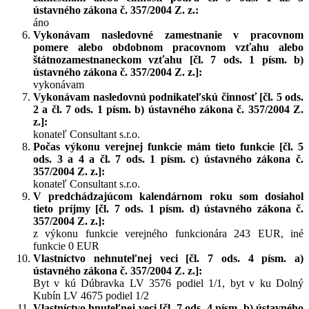
ústavného zákona č. 357/2004 Z. z.:
áno
Vykonávam nasledovné zamestnanie v pracovnom
pomere alebo obdobnom pracovnom vzťahu alebo
štátnozamestnaneckom vzťahu [čl. 7 ods. 1 písm. b)
ústavného zákona č. 357/2004 Z. z.]:
vykonávam
Vykonávam nasledovnú podnikateľskú činnosť [čl. 5 ods.
2 a čl. 7 ods. 1 písm. b) ústavného zákona č. 357/2004 Z.
z.]:
konateľ Consultant s.r.o.
Počas výkonu verejnej funkcie mám tieto funkcie [čl. 5
ods. 3 a 4 a čl. 7 ods. 1 písm. c) ústavného zákona č.
357/2004 Z. z.]:
konateľ Consultant s.r.o.
V predchádzajúcom kalendárnom roku som dosiahol
tieto príjmy [čl. 7 ods. 1 písm. d) ústavného zákona č.
357/2004 Z. z.]:
z výkonu funkcie verejného funkcionára 243 EUR, iné
funkcie 0 EUR
Vlastníctvo nehnuteľnej veci [čl. 7 ods. 4 písm. a)
ústavného zákona č. 357/2004 Z. z.]:
Byt v kú Dúbravka LV 3576 podiel 1/1, byt v ku Dolný
Kubín LV 4675 podiel 1/2
Vlastníctvo hnuteľnej veci [čl. 7 ods. 4 písm. b) ústavného