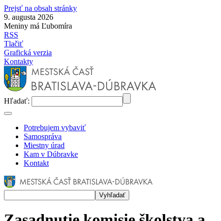
Prejsť na obsah stránky
9. augusta 2026
Meniny má Ľubomíra
RSS
Tlačiť
Grafická verzia
Kontakty
Hľadať:
Potrebujem vybaviť
Samospráva
Miestny úrad
Kam v Dúbravke
Kontakt
Zasadnutie komisie školstva a