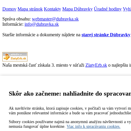
Domov
Mapa stránok
Kontakty
Mapa Dúbravky
Úradné hodiny
Vyhl
Správa obsahu:
webmaster@dubravka.sk
Informácie:
info@dubravka.sk
Staršie informácie a dokumenty nájdete na
starej stránke Dúbravky
Naša mestská časť získala 3. miesto v súťaži
ZlatyErb.sk
o najlepšiu 
MESTSKÁ ČASŤ BRATISLAVA-DÚBRAVKA
Žatevná 2, 844 02 Bratislava
Skôr ako začneme: nahliadnite do spracova
Ak navštívite stránku, ktorá zapisuje cookies, v počítači sa vám vytvorí
IČO: 00603406
vám ponúkne relevantné informácie a bude sa vám pracovať jednoduchšie
DIČ: 2020919120
IČ DPH: Nie sme platca DPH
Súbory cookies používame najmä na anonymnú analýzu návštevnosti a vylep
nemusia fungovať úplne korektne.
Viac info k spracúvaniu cookies.
Bankové spojenie: