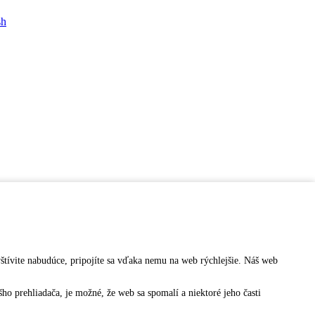
sh
vštívite nabudúce, pripojíte sa vďaka nemu na web rýchlejšie. Náš web
o prehliadača, je možné, že web sa spomalí a niektoré jeho časti