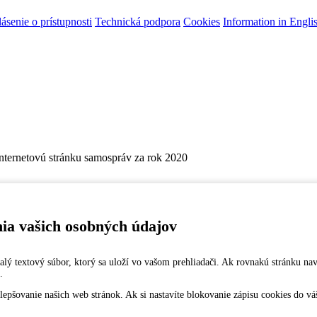
ásenie o prístupnosti
Technická podpora
Cookies
Information in Engli
internetovú stránku samospráv za rok 2020
nia vašich osobných údajov
 malý textový súbor, ktorý sa uloží vo vašom prehliadači. Ak rovnakú stránku na
.
šovanie našich web stránok. Ak si nastavíte blokovanie zápisu cookies do vášh