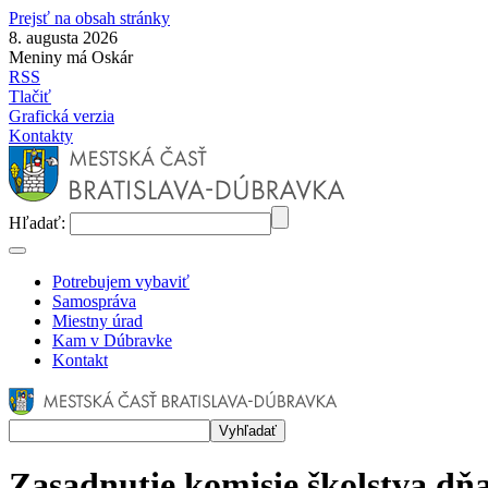
Prejsť na obsah stránky
8. augusta 2026
Meniny má Oskár
RSS
Tlačiť
Grafická verzia
Kontakty
Hľadať:
Potrebujem vybaviť
Samospráva
Miestny úrad
Kam v Dúbravke
Kontakt
Zasadnutie komisie školstva dňa