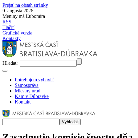
Prejsť na obsah stránky
9. augusta 2026
Meniny má Ľubomíra
RSS
Tlačiť
Grafická verzia
Kontakty
Hľadať:
Potrebujem vybaviť
Samospráva
Miestny úrad
Kam v Dúbravke
Kontakt
Zasadnutie komisie športu dňa