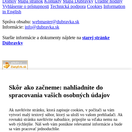
Domov
Mapa stránok
Kontakty
Mapa Dúbravky
Úradné hodiny
Vyhlásenie o prístupnosti
Technická podpora
Cookies
Information
in English
Správa obsahu:
webmaster@dubravka.sk
Informácie:
info@dubravka.sk
Staršie informácie a dokumenty nájdete na
starej stránke
Dúbravky
Naša mestská časť získala 3. miesto v súťaži
ZlatyErb.sk
o najlepšiu
internetovú stránku samospráv za rok 2020
Skôr ako začneme: nahliadnite do
spracovania vašich osobných údajov
MESTSKÁ ČASŤ BRATISLAVA-DÚBRAVKA
Žatevná 2, 844 02 Bratislava
Ak navštívite stránku, ktorá zapisuje cookies, v počítači sa vám
vytvorí malý textový súbor, ktorý sa uloží vo vašom prehliadači. Ak
rovnakú stránku navštívite nabudúce, pripojíte sa vďaka nemu na
IČO: 00603406
web rýchlejšie. Náš web vám ponúkne relevantné informácie a bude
sa vám pracovať jednoduchšie.
DIČ: 2020919120