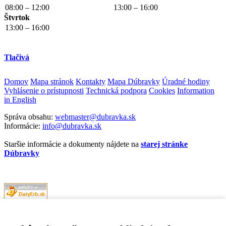
08:00 – 12:00
13:00 – 16:00
Štvrtok
13:00 – 16:00
Tlačivá
Domov
Mapa stránok
Kontakty
Mapa Dúbravky
Úradné hodiny
Vyhlásenie o prístupnosti
Technická podpora
Cookies
Information
in English
Správa obsahu:
webmaster@dubravka.sk
Informácie:
info@dubravka.sk
Staršie informácie a dokumenty nájdete na
starej stránke
Dúbravky
Naša mestská časť získala 3. miesto v súťaži
ZlatyErb.sk
o najlepšiu
internetovú stránku samospráv za rok 2020