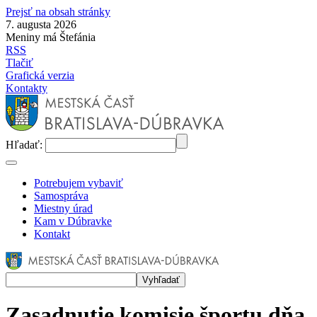
Prejsť na obsah stránky
7. augusta 2026
Meniny má Štefánia
RSS
Tlačiť
Grafická verzia
Kontakty
Hľadať:
Potrebujem vybaviť
Samospráva
Miestny úrad
Kam v Dúbravke
Kontakt
Zasadnutie komisie športu dňa