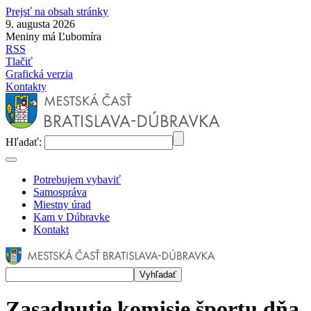
Prejsť na obsah stránky
9. augusta 2026
Meniny má Ľubomíra
RSS
Tlačiť
Grafická verzia
Kontakty
Hľadať:
Potrebujem vybaviť
Samospráva
Miestny úrad
Kam v Dúbravke
Kontakt
Zasadnutie komisie športu dňa