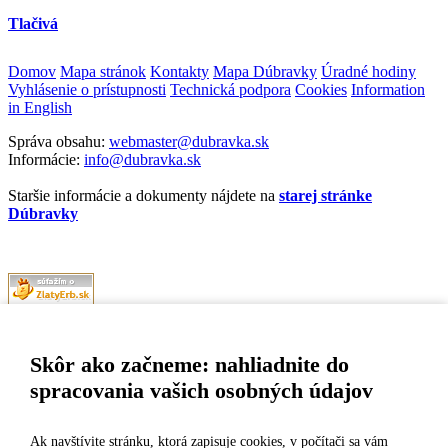
Tlačivá
Domov
Mapa stránok
Kontakty
Mapa Dúbravky
Úradné hodiny
Vyhlásenie o prístupnosti
Technická podpora
Cookies
Information
in English
Správa obsahu:
webmaster@dubravka.sk
Informácie:
info@dubravka.sk
Staršie informácie a dokumenty nájdete na
starej stránke
Dúbravky
Naša mestská časť získala 3. miesto v súťaži
ZlatyErb.sk
o najlepšiu
internetovú stránku samospráv za rok 2020
Skôr ako začneme: nahliadnite do
spracovania vašich osobných údajov
MESTSKÁ ČASŤ BRATISLAVA-DÚBRAVKA
Žatevná 2, 844 02 Bratislava
Ak navštívite stránku, ktorá zapisuje cookies, v počítači sa vám