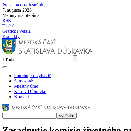
Prejsť na obsah stránky
7. augusta 2026
Meniny má Štefánia
RSS
Tlačiť
Grafická verzia
Kontakty
Hľadať:
Potrebujem vybaviť
Samospráva
Miestny úrad
Kam v Dúbravke
Kontakt
Zasadnutie komisie životného pr