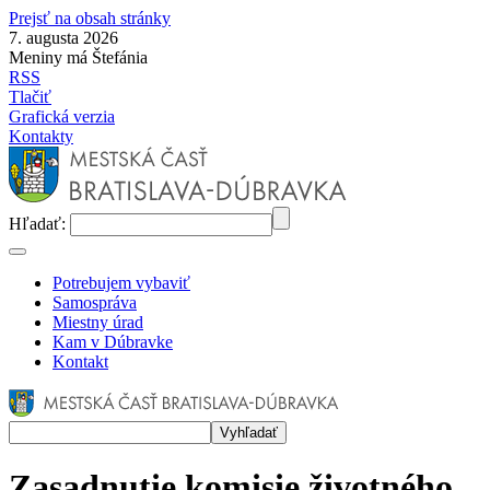
Prejsť na obsah stránky
7. augusta 2026
Meniny má Štefánia
RSS
Tlačiť
Grafická verzia
Kontakty
Hľadať:
Potrebujem vybaviť
Samospráva
Miestny úrad
Kam v Dúbravke
Kontakt
Zasadnutie komisie životného