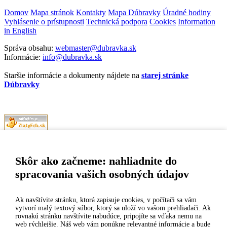
Domov
Mapa stránok
Kontakty
Mapa Dúbravky
Úradné hodiny
Vyhlásenie o prístupnosti
Technická podpora
Cookies
Information
in English
Správa obsahu:
webmaster@dubravka.sk
Informácie:
info@dubravka.sk
Staršie informácie a dokumenty nájdete na
starej stránke
Dúbravky
Naša mestská časť získala 3. miesto v súťaži
ZlatyErb.sk
o najlepšiu
internetovú stránku samospráv za rok 2020
Skôr ako začneme: nahliadnite do
spracovania vašich osobných údajov
MESTSKÁ ČASŤ BRATISLAVA-DÚBRAVKA
Žatevná 2, 844 02 Bratislava
Ak navštívite stránku, ktorá zapisuje cookies, v počítači sa vám
vytvorí malý textový súbor, ktorý sa uloží vo vašom prehliadači. Ak
rovnakú stránku navštívite nabudúce, pripojíte sa vďaka nemu na
IČO: 00603406
web rýchlejšie. Náš web vám ponúkne relevantné informácie a bude