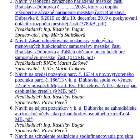
Návrh Všeobecne záväzného nariadenia mestskej časti
Bratislava-Dúbravka č. ........../2024, ktorý sa dopĺňa
Všeobecne záväzné nariadenie mestskej časti Bratislava-
Dúbravka č. 6/2019 zo dňa 10. decembra 2019 o poskytovaní
dotácií z rozpočtu mestskej časti (378 kB, pdf)
Predkladateľ: Ing. Rastislav Bagar
Spracovateľ: Ing. Mária Smiešková
Návrh Zásad odmeňovania poslancov, volených a
menovaných funkcionárov samosprávy mestskej časti
Bratislava-Dúbravka a ďalších občanov pracujúcich pre
samosprávu mestskej časti (414 kB, pdf)
Predkladateľ: RNDr. Martin Zaťovič
Spracovateľ: JUDr. Mária Čajková
Návrh na predaj pozemku parc. č. 163/4 a novovytvoreného
pozemku parc. č. 166/13 v k. ú. Dúbravka spolu vo výmere
72 m² v prospech Mgr. art. Eva Ploczeková ArtD., ako prípad
osobitného zreteľa (9 MB, pdf)
Predkladateľ: Ing. Rastislav Bagar
Spracovateľ: Pavol Peceň
Návrh na nájom pozemkov v k. ú. Dúbravka na záhradkárske
a rekreačné účely, ako prípad hodný osobitného zreteľa (4
MB, pdf)
Predkladateľ: Ing. Rastislav Bagar
Spracovateľ: Pavol Peceň
Návrh na schválenie realizácie a spolufinancovania projektu