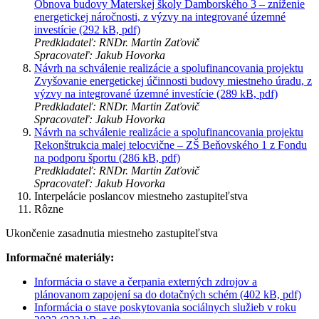
Obnova budovy Materskej školy Damborského 3 – zníženie
energetickej náročnosti, z výzvy na integrované územné
investície (292 kB, pdf)
Predkladateľ: RNDr. Martin Zaťovič
Spracovateľ: Jakub Hovorka
Návrh na schválenie realizácie a spolufinancovania projektu
Zvyšovanie energetickej účinnosti budovy miestneho úradu, z
výzvy na integrované územné investície (289 kB, pdf)
Predkladateľ: RNDr. Martin Zaťovič
Spracovateľ: Jakub Hovorka
Návrh na schválenie realizácie a spolufinancovania projektu
Rekonštrukcia malej telocvične – ZŠ Beňovského 1 z Fondu
na podporu športu (286 kB, pdf)
Predkladateľ: RNDr. Martin Zaťovič
Spracovateľ: Jakub Hovorka
Interpelácie poslancov miestneho zastupiteľstva
Rôzne
Ukončenie zasadnutia miestneho zastupiteľstva
Informačné materiály:
Informácia o stave a čerpania externých zdrojov a
plánovanom zapojení sa do dotačných schém (402 kB, pdf)
Informácia o stave poskytovania sociálnych služieb v roku