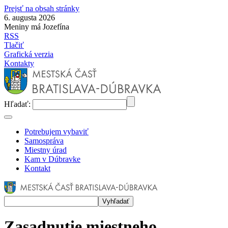
Prejsť na obsah stránky
6. augusta 2026
Meniny má Jozefína
RSS
Tlačiť
Grafická verzia
Kontakty
Hľadať:
Potrebujem vybaviť
Samospráva
Miestny úrad
Kam v Dúbravke
Kontakt
Zasadnutie miestneho