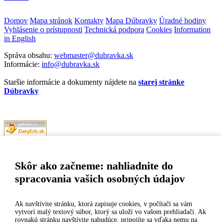
Domov
Mapa stránok
Kontakty
Mapa Dúbravky
Úradné hodiny
Vyhlásenie o prístupnosti
Technická podpora
Cookies
Information
in English
Správa obsahu:
webmaster@dubravka.sk
Informácie:
info@dubravka.sk
Staršie informácie a dokumenty nájdete na
starej stránke
Dúbravky
Naša mestská časť získala 3. miesto v súťaži
ZlatyErb.sk
o najlepšiu
internetovú stránku samospráv za rok 2020
Skôr ako začneme: nahliadnite do
spracovania vašich osobných údajov
MESTSKÁ ČASŤ BRATISLAVA-DÚBRAVKA
Žatevná 2, 844 02 Bratislava
Ak navštívite stránku, ktorá zapisuje cookies, v počítači sa vám
vytvorí malý textový súbor, ktorý sa uloží vo vašom prehliadači. Ak
rovnakú stránku navštívite nabudúce, pripojíte sa vďaka nemu na