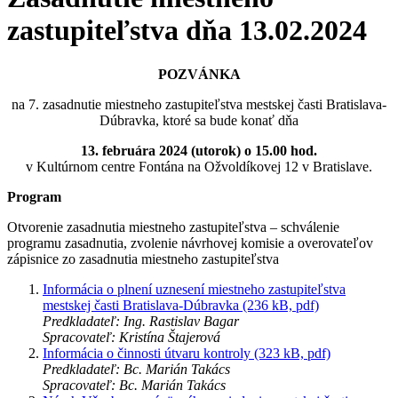
zastupiteľstva dňa 13.02.2024
POZVÁNKA
na 7. zasadnutie miestneho zastupiteľstva mestskej časti Bratislava-
Dúbravka, ktoré sa bude konať dňa
13. februára 2024 (utorok) o 15.00 hod.
v Kultúrnom centre Fontána na Ožvoldíkovej 12 v Bratislave.
Program
Otvorenie zasadnutia miestneho zastupiteľstva – schválenie
programu zasadnutia, zvolenie návrhovej komisie a overovateľov
zápisnice zo zasadnutia miestneho zastupiteľstva
Informácia o plnení uznesení miestneho zastupiteľstva
mestskej časti Bratislava-Dúbravka (236 kB, pdf)
Predkladateľ: Ing. Rastislav Bagar
Spracovateľ: Kristína Štajerová
Informácia o činnosti útvaru kontroly (323 kB, pdf)
Predkladateľ: Bc. Marián Takács
Spracovateľ: Bc. Marián Takács