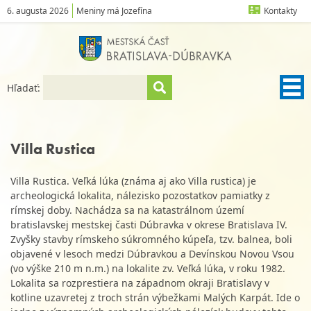
6. augusta 2026
Meniny má Jozefína
Kontakty
Hľadať:
Villa Rustica
Villa Rustica. Veľká lúka (známa aj ako Villa rustica) je
archeologická lokalita, nálezisko pozostatkov pamiatky z
rímskej doby. Nachádza sa na katastrálnom území
bratislavskej mestskej časti Dúbravka v okrese Bratislava IV.
Zvyšky stavby rímskeho súkromného kúpeľa, tzv. balnea, boli
objavené v lesoch medzi Dúbravkou a Devínskou Novou Vsou
(vo výške 210 m n.m.) na lokalite zv. Veľká lúka, v roku 1982.
Lokalita sa rozprestiera na západnom okraji Bratislavy v
kotline uzavretej z troch strán výbežkami Malých Karpát. Ide o