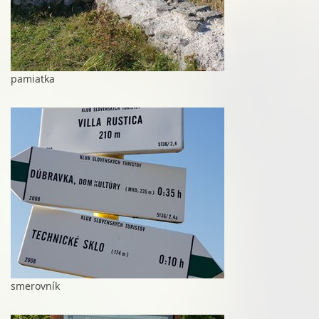
pamiatka
smerovník