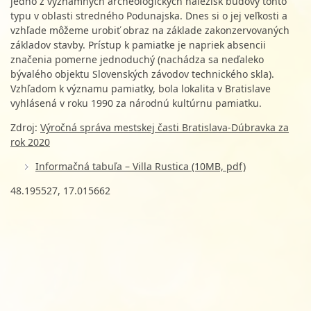
jedno z významných archeologických nálezísk budovy tohto
typu v oblasti stredného Podunajska. Dnes si o jej veľkosti a
vzhľade môžeme urobiť obraz na základe zakonzervovaných
základov stavby. Prístup k pamiatke je napriek absencii
značenia pomerne jednoduchý (nachádza sa neďaleko
bývalého objektu Slovenských závodov technického skla).
Vzhľadom k významu pamiatky, bola lokalita v Bratislave
vyhlásená v roku 1990 za národnú kultúrnu pamiatku.
Zdroj:
Výročná správa mestskej časti Bratislava-Dúbravka za
rok 2020
Informačná tabuľa – Villa Rustica (10MB, pdf)
48.195527, 17.015662