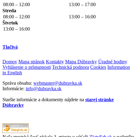
08:00 – 12:00
13:00 – 17:00
Streda
08:00 – 12:00
13:00 – 16:00
Štvrtok
13:00 – 16:00
Tlačivá
Domov
Mapa stránok
Kontakty
Mapa Dúbravky
Úradné hodiny
Vyhlásenie o prístupnosti
Technická podpora
Cookies
Information
in English
Správa obsahu:
webmaster@dubravka.sk
Informácie:
info@dubravka.sk
Staršie informácie a dokumenty nájdete na
starej stránke
Dúbravky
Naša mestská časť získala 3. miesto v súťaži
ZlatyErb.sk
o najlepšiu