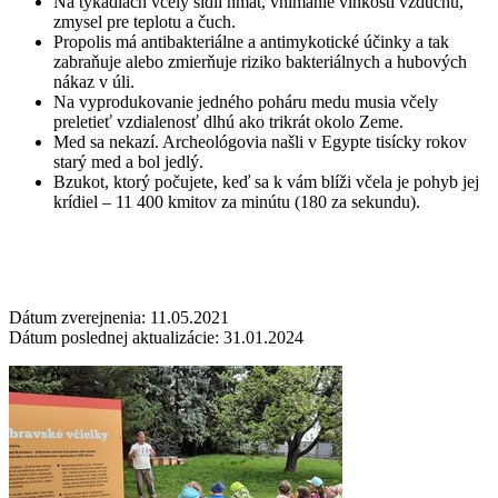
Na tykadlách včely sídli hmat, vnímanie vlhkosti vzduchu,
zmysel pre teplotu a čuch.
Propolis má antibakteriálne a antimykotické účinky a tak
zabraňuje alebo zmierňuje riziko bakteriálnych a hubových
nákaz v úli.
Na vyprodukovanie jedného poháru medu musia včely
preletieť vzdialenosť dlhú ako trikrát okolo Zeme.
Med sa nekazí. Archeológovia našli v Egypte tisícky rokov
starý med a bol jedlý.
Bzukot, ktorý počujete, keď sa k vám blíži včela je pohyb jej
krídiel – 11 400 kmitov za minútu (180 za sekundu).
Dátum zverejnenia: 11.05.2021
Dátum poslednej aktualizácie: 31.01.2024