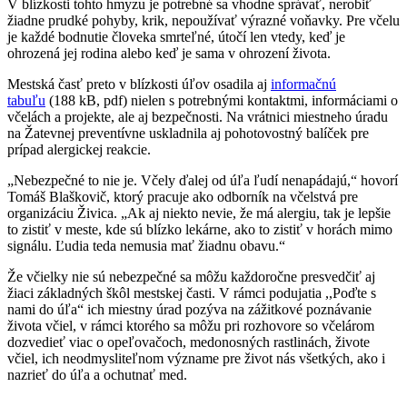
V blízkosti tohto hmyzu je potrebné sa vhodne správať, nerobiť
žiadne prudké pohyby, krik, nepoužívať výrazné voňavky. Pre včelu
je každé bodnutie človeka smrteľné, útočí len vtedy, keď je
ohrozená jej rodina alebo keď je sama v ohrození života.
Mestská časť preto v blízkosti úľov osadila aj
informačnú
tabuľu
(188 kB, pdf) nielen s potrebnými kontaktmi, informáciami o
včelách a projekte, ale aj bezpečnosti. Na vrátnici miestneho úradu
na Žatevnej preventívne uskladnila aj pohotovostný balíček pre
prípad alergickej reakcie.
„Nebezpečné to nie je. Včely ďalej od úľa ľudí nenapádajú,“ hovorí
Tomáš Blaškovič, ktorý pracuje ako odborník na včelstvá pre
organizáciu Živica. „Ak aj niekto nevie, že má alergiu, tak je lepšie
to zistiť v meste, kde sú blízko lekárne, ako to zistiť v horách mimo
signálu. Ľudia teda nemusia mať žiadnu obavu.“
Že včielky nie sú nebezpečné sa môžu každoročne presvedčiť aj
žiaci základných škôl mestskej časti. V rámci podujatia ,,Poďte s
nami do úľa“ ich miestny úrad pozýva na zážitkové poznávanie
života včiel, v rámci ktorého sa môžu pri rozhovore so včelárom
dozvedieť viac o opeľovačoch, medonosných rastlinách, živote
včiel, ich neodmysliteľnom význame pre život nás všetkých, ako i
nazrieť do úľa a ochutnať med.
-