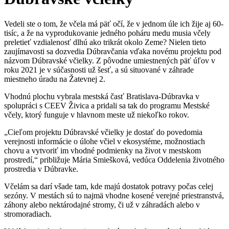
Vedeli ste o tom, že včela má päť očí, že v jednom úle ich žije aj 60-
tisíc, a že na vyprodukovanie jedného poháru medu musia včely
preletieť vzdialenosť dlhú ako trikrát okolo Zeme? Nielen tieto
zaujímavosti sa dozvedia Dúbravčania vďaka novému projektu pod
názvom Dúbravské včielky. Z pôvodne umiestnených päť úľov v
roku 2021 je v súčasnosti už šesť, a sú situované v záhrade
miestneho úradu na Žatevnej 2.
Vhodnú plochu vybrala mestská časť Bratislava-Dúbravka v
spolupráci s CEEV Živica a pridali sa tak do programu Mestské
včely, ktorý funguje v hlavnom meste už niekoľko rokov.
„Cieľom projektu Dúbravské včielky je dostať do povedomia
verejnosti informácie o úlohe včiel v ekosystéme, možnostiach
chovu a vytvoriť im vhodné podmienky na život v mestskom
prostredí,“ približuje Mária Smiešková, vedúca Oddelenia životného
prostredia v Dúbravke.
Včelám sa darí všade tam, kde majú dostatok potravy počas celej
sezóny. V mestách sú to najmä vhodne kosené verejné priestranstvá,
záhony alebo nektárodajné stromy, či už v záhradách alebo v
stromoradiach.