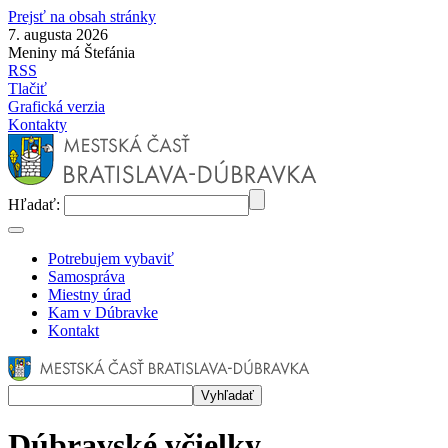
Prejsť na obsah stránky
7. augusta 2026
Meniny má Štefánia
RSS
Tlačiť
Grafická verzia
Kontakty
Hľadať:
Potrebujem vybaviť
Samospráva
Miestny úrad
Kam v Dúbravke
Kontakt
Dúbravské včielky