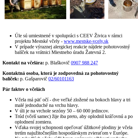
Úle sú umiestnené v spolupráci s CEEV Živica v rámci
projektu Mestské včely -
www.mestske-vcely.sk
V prípade výraznej alergickej reakcie nájdete pohotovostný
balíček na vrátnici Miestneho úradu Žatevná 2.
Kontakt na včelára:
p. Blaškovič
0907 988 247
Kontaktná osoba, ktorá je zodpovedná za pohotovostný
balíček:
p. Gašparovič
02/60101163
Pár faktov o včelách
Včela má päť očí - dve veľké zložené na bokoch hlavy a tri
malé jednoduché na vrchu hlavy.
V úli je na vrchole sezóny 50 – 60 000 jedincov.
Trúd (včelí samec) žije iba preto, aby oplodnil kráľovnú a po
oplodnení zomiera.
Vďaka svojej schopnosti opeľovať úžitkové plodiny je včela
tretím najužitočnejším hospodárskym zvieraťom v Európe.