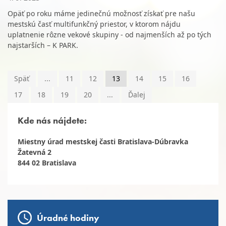
Opäť po roku máme jedinečnú možnosť získať pre našu
mestskú časť multifunkčný priestor, v ktorom nájdu
uplatnenie rôzne vekové skupiny - od najmenších až po tých
najstarších – K PARK.
Späť
...
11
12
13
14
15
16
17
18
19
20
...
Ďalej
Kde nás nájdete:
Miestny úrad mestskej časti Bratislava-Dúbravka
Žatevná 2
844 02 Bratislava
Úradné hodiny