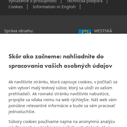
Vyhlásenie o prístupnosti
Technická podpora
Cookies
Information in English
Správa obsahu:
MESTSKÁ
webmaster@dubravka.sk
ČASŤ
Informácie:
info@dubravka.sk
BRATISLAVA-
DÚBRAVKA
Staršie informácie a dokumenty
Žatevná 2, 844 02
Skôr ako začneme: nahliadnite do
nájdete na
Bratislava
spracovania vašich osobných údajov
starej stránke Dúbravky
IČO: 00603406
Ak navštívite stránku, ktorá zapisuje cookies, v počítači sa
DIČ: 2020919120
vám vytvorí malý textový súbor, ktorý sa uloží vo vašom
IČ DPH: Nie sme platca
prehliadači. Ak rovnakú stránku navštívite nabudúce,
Naša mestská časť získala 3.
DPH
pripojíte sa vďaka nemu na web rýchlejšie. Náš web vám
ZlatyErb.sk
miesto v súťaži
o
ponúkne relevantné informácie a bude sa vám pracovať
najlepšiu internetovú stránku
Bankové spojenie:
jednoduchšie.
samospráv za rok 2020
Všeobecná úverová banka,
Súbory cookies používame najmä na anonymnú analýzu
a.s., Mlynské nivy 1, 829 90